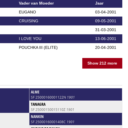
Vader van Moeder
Jaar
EUGANO
03-04-2001
CRUISING
09-05-2001
31-03-2001
I LOVE YOU
13-06-2001
POUCHKA III (ELITE)
20-04-2001
Show 212 more
ALME
SF 25000160001122N
1901
TANAGRA
SF 25000150015110Z
1901
NANKIN
SF 25000160001408C
1901