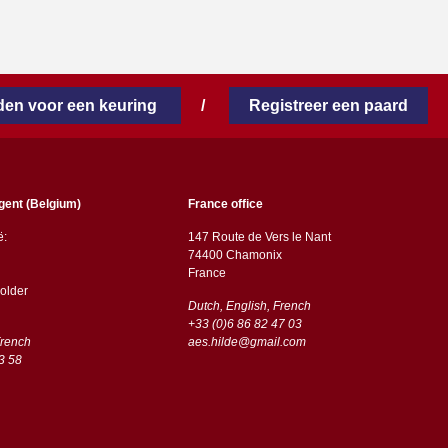
en voor een keuring
/
Registreer een paard
gent (Belgium)
France office
ë:
147 Route de Vers le Nant
74400 Chamonix
France
older
Dutch, English, French
+33 (0)6 86 82 47 03
French
aes.hilde@gmail.com
3 58