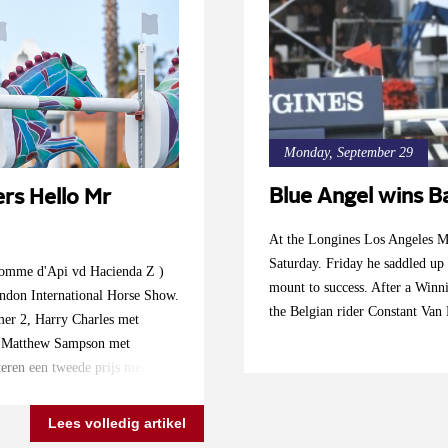
Monday, September 29
Blue Angel wins Ba
rs Hello Mr
At the Longines Los Angeles Ma
Saturday. Friday he saddled u
Comme d'Api vd Hacienda Z )
mount to success. After a Win
ondon International Horse Show.
the Belgian rider Constant Van
mer 2, Harry Charles met
de Matthew Sampson met
eren een tweede prijs mee naar
rijdag veroverde de vos al een
nden eerder met zijn vos
Lees volledig artikel
ngton) bleef foutloos met