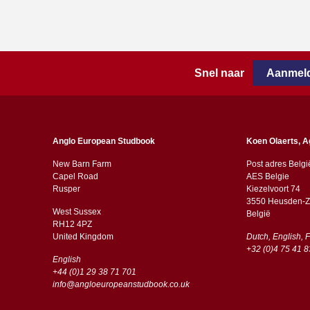
Snel naar
Aanmeld
Anglo European Studbook
Koen Olaerts, A
New Barn Farm
Post adres Belgi
Capel Road
AES Belgie
​​Rusper
Kiezelvoort 74
3550 Heusden-Z
West Sussex
België
RH12 4PZ
​​United Kingdom
Dutch, English, 
+32 (0)4 75 41 8
English
+44 (0)1 29 38 71 701
info@angloeuropeanstudbook.co.uk