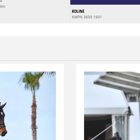
4
64m
KOLINE
KWPN 3609
1901