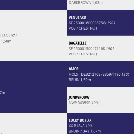
DARKBROWN 1,63m
VENUTARD
SF 25000160003875W
1901
VOS / CHESTNUT
6113A
1971
 1,58m
BAGATELLE
SF 25000150047116K
1901
VOS / CHESTNUT
AMOR
HOLST DE321210378859/1196
1901
BRUIN 1,69m
67m
JONKVROUW
NWP 34359B
1901
LUCKY BOY XX
XX B1843
1901
BRUIN / BAY 1,67m