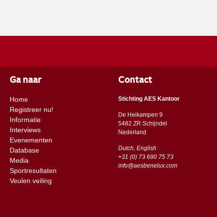
ruiter Michael Duffy, wat haar een 6de plek opleverde.
Ga naar
Contact
Home
Stichting AES Kantoor
Registreer nu!
De Heikampen 9
Informatie
5482 ZR Schijndel
Interviews
​​Nederland
Evenementen
Dutch, English
Database
+31 (0) 73 690 75 73
Media
info@aesbenelux.com
Sportresultaten
Veulen veiling