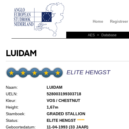
Home
Registreer
AES
>
Database
LUIDAM
ELITE HENGST
Naam:
LUIDAM
UELN:
528003199303718
Kleur:
VOS / CHESTNUT
Height:
1,67m
Stamboek:
GRADED STALLION
Status:
ELITE HENGST
*
*
*
*
*
Geboortedatum:
11-04-1993 (33 JAAR)