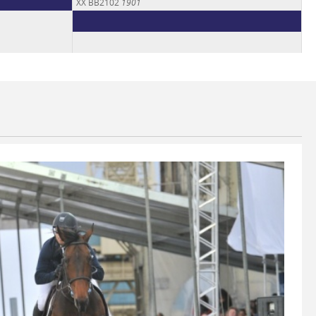
XX BB2102
1901