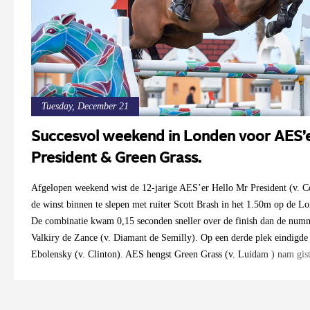
Tuesday, December 21
Succesvol weekend in Londen voor AES’e
President & Green Grass.
Afgelopen weekend wist de 12-jarige AES’er Hello Mr President (v. 
de winst binnen te slepen met ruiter Scott Brash in het 1.50m op de L
De combinatie kwam 0,15 seconden sneller over de finish dan de num
Valkiry de Zance (v. Diamant de Semilly). Op een derde plek eindig
Ebolensky (v. Clinton). AES hengst Green Grass (v. Luidam ) nam gist
huis in het 1.45m, deze hengst werd gereden door John Whitaker. Op v
eerste plek in het 1.40m. De zweed Edouard Schmitz finishte 1.37 seco
Balenciana K. Ook AES Merrie Applause ( Je T'aime Flamenco x Welli