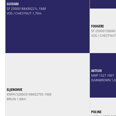
GUIDAM
SF 25000188439221L
1988
VOS / CHESTNUT 1,70m
FOUGERE
SF 2500015004
VOS / CHESTNUT
AKTEUR
NWP 1527
1901
DARKBROWN 1,
ELJENOHVE
KWPN 528003198602705
1986
BRUIN 1,68m
POLINE