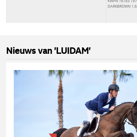
KWPN 16783
197
DARKBROWN 1,
Nieuws van 'LUIDAM'