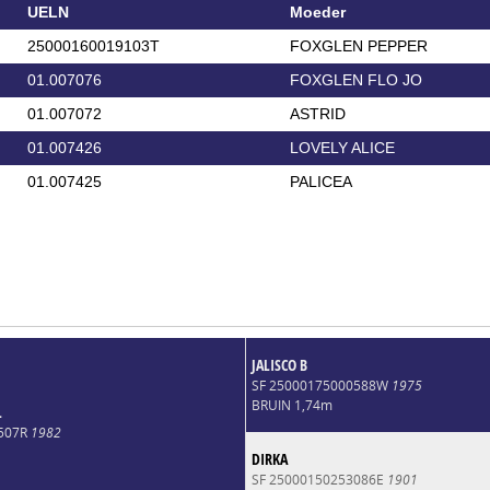
UELN
Moeder
25000160019103T
FOXGLEN PEPPER
01.007076
FOXGLEN FLO JO
01.007072
ASTRID
01.007426
LOVELY ALICE
01.007425
PALICEA
JALISCO B
SF 25000175000588W
1975
BRUIN 1,74m
L
4507R
1982
DIRKA
SF 25000150253086E
1901