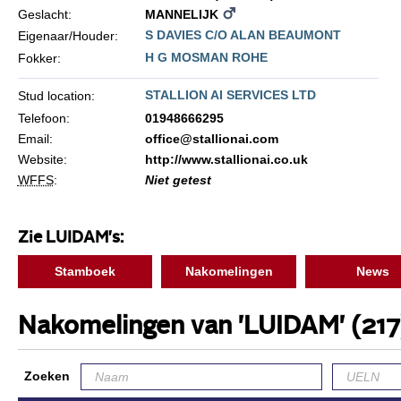
Geslacht:
MANNELIJK
S DAVIES C/O ALAN BEAUMONT
Eigenaar/Houder:
H G MOSMAN ROHE
Fokker:
STALLION AI SERVICES LTD
Stud location:
Telefoon:
01948666295
Email:
office@stallionai.com
Website:
http://www.stallionai.co.uk
WFFS
:
Niet getest
Zie LUIDAM's:
Stamboek
Nakomelingen
News
Nakomelingen van 'LUIDAM'
(217
Zoeken