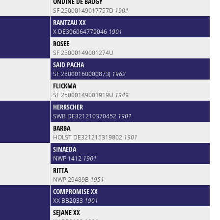
ONDINE DE BAUGY
SF 25000149017757D
1901
RANTZAU XX
X DE306064779046
1901
ROSEE
SF 25000149001274U
SAID PACHA
SF 25000160000873J
1962
FLICKMA
SF 25000149003919U
1949
HERRSCHER
SWB DE321210370452
1901
BARBA
HOLST DE321215319802
1901
SINAEDA
NWP 1412
1901
RITTA
NWP 29489B
1951
COMPROMISE XX
XX BB2033
1901
SEJANE XX