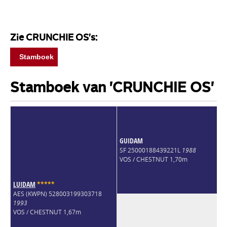
Zie CRUNCHIE OS's:
Stamboek
Stamboek van 'CRUNCHIE OS'
GUIDAM
SF 25000188439221L
1988
VOS / CHESTNUT 1,70m
LUIDAM
*
*
*
*
*
AES (KWPN) 528003199303718
1993
VOS / CHESTNUT 1,67m