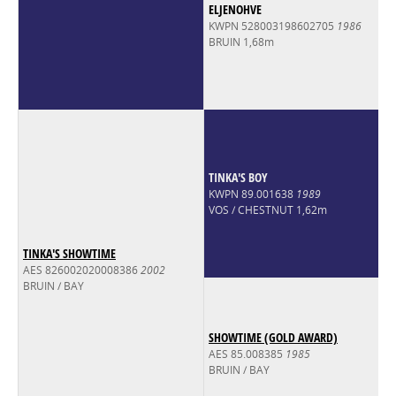
ELJENOHVE
KWPN 528003198602705
1986
BRUIN 1,68m
TINKA'S BOY
KWPN 89.001638
1989
VOS / CHESTNUT 1,62m
TINKA'S SHOWTIME
AES 826002020008386
2002
BRUIN / BAY
SHOWTIME (GOLD AWARD)
AES 85.008385
1985
BRUIN / BAY