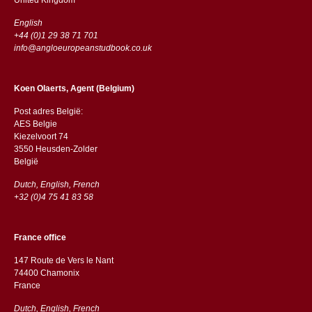
English
+44 (0)1 29 38 71 701
info@angloeuropeanstudbook.co.uk
Koen Olaerts, Agent (Belgium)
Post adres België:
AES Belgie
Kiezelvoort 74
3550 Heusden-Zolder
België
Dutch, English, French
+32 (0)4 75 41 83 58
France office
147 Route de Vers le Nant
74400 Chamonix
France
Dutch, English, French