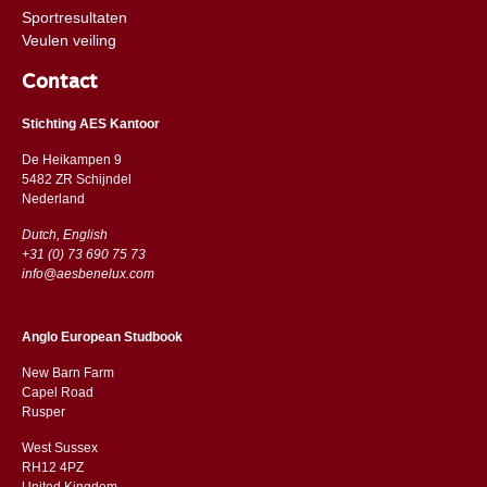
Sportresultaten
Veulen veiling
Contact
Stichting AES Kantoor
De Heikampen 9
5482 ZR Schijndel
​​Nederland
Dutch, English
+31 (0) 73 690 75 73
info@aesbenelux.com
Anglo European Studbook
New Barn Farm
Capel Road
​​Rusper
West Sussex
RH12 4PZ
​​United Kingdom