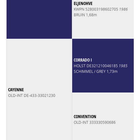
ELJENOHVE
KWPN 528003198602705
1986
BRUIN 1,68m
CORRADO I
HOLST DE321210046185
1985
SCHIMMEL / GREY 1,73m
CAYENNE
OLD-INT DE-433-33021230
CONVENTION
OLD-INT 333330590686