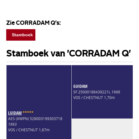
Zie CORRADAM Q's:
Stamboek
Stamboek van 'CORRADAM Q'
GUIDAM
SF 25000188439221L
1988
VOS / CHESTNUT 1,70m
LUIDAM
*
*
*
*
*
AES (KWPN) 528003199303718
1993
VOS / CHESTNUT 1,67m