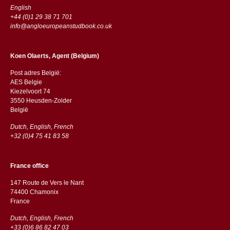
English
+44 (0)1 29 38 71 701
info@angloeuropeanstudbook.co.uk
Koen Olaerts, Agent (Belgium)
Post adres België:
AES Belgie
Kiezelvoort 74
3550 Heusden-Zolder
België
Dutch, English, French
+32 (0)4 75 41 83 58
France office
147 Route de Vers le Nant
74400 Chamonix
France
Dutch, English, French
+33 (0)6 86 82 47 03