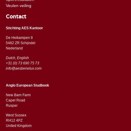
Veulen veiling
Contact
Stichting AES Kantoor
De Heikampen 9
5482 ZR Schijndel
​​Nederland
Dutch, English
+31 (0) 73 690 75 73
info@aesbenelux.com
Anglo European Studbook
New Barn Farm
Capel Road
​​Rusper
West Sussex
RH12 4PZ
​​United Kingdom