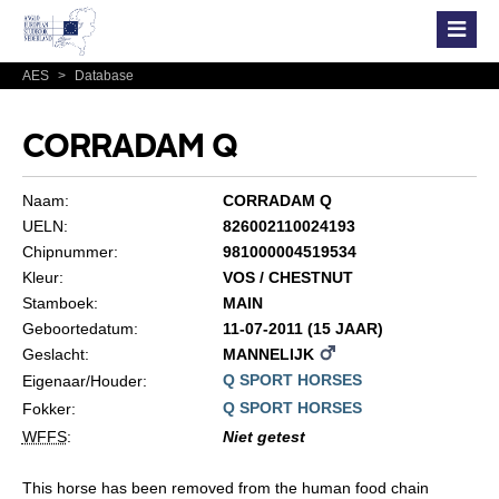
AES
>
Database
CORRADAM Q
Naam:
CORRADAM Q
UELN:
826002110024193
Chipnummer:
981000004519534
Kleur:
VOS / CHESTNUT
Stamboek:
MAIN
Geboortedatum:
11-07-2011 (15 JAAR)
Geslacht:
MANNELIJK
Q SPORT HORSES
Eigenaar/Houder:
Q SPORT HORSES
Fokker:
WFFS
:
Niet getest
This horse has been removed from the human food chain