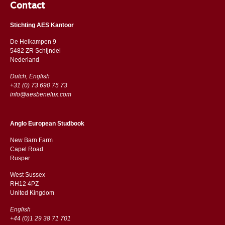
Contact
Stichting AES Kantoor
De Heikampen 9
5482 ZR Schijndel
​​Nederland
Dutch, English
+31 (0) 73 690 75 73
info@aesbenelux.com
Anglo European Studbook
New Barn Farm
Capel Road
​​Rusper
West Sussex
RH12 4PZ
​​United Kingdom
English
+44 (0)1 29 38 71 701