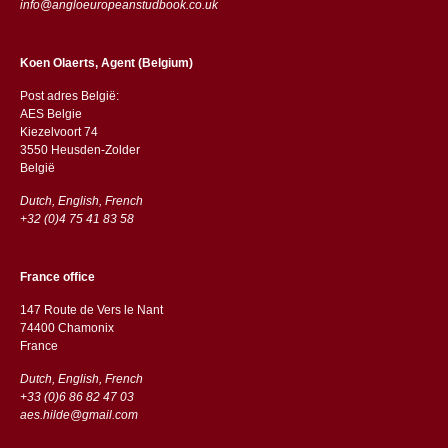
info@angloeuropeanstudbook.co.uk
Koen Olaerts, Agent (Belgium)
Post adres België:
AES Belgie
Kiezelvoort 74
3550 Heusden-Zolder
België
Dutch, English, French
+32 (0)4 75 41 83 58
France office
147 Route de Vers le Nant
74400 Chamonix
France
Dutch, English, French
+33 (0)6 86 82 47 03
aes.hilde@gmail.com