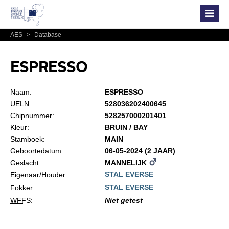
AES
>
Database
ESPRESSO
Naam:
ESPRESSO
UELN:
528036202400645
Chipnummer:
528257000201401
Kleur:
BRUIN / BAY
Stamboek:
MAIN
Geboortedatum:
06-05-2024 (2 JAAR)
Geslacht:
MANNELIJK
STAL EVERSE
Eigenaar/Houder:
STAL EVERSE
Fokker:
WFFS
:
Niet getest