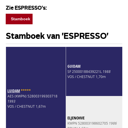
Zie ESPRESSO's:
Stamboek
Stamboek van 'ESPRESSO'
GUIDAM
SF 25000188439221L
1988
VOS / CHESTNUT 1,70m
LUIDAM
*
*
*
*
*
AES (KWPN) 528003199303718
1993
VOS / CHESTNUT 1,67m
ELJENOHVE
KWPN 528003198602705
1986