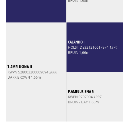
BRUIN 1,68m
CALANDO I
HOLST DE321210617974
1974
BRUIN 1,66m
T.AMELUSINA II
KWPN 528003200009094
2000
DARK BROWN 1,66m
P.AMELUSIENA 5
KWPN 9707904
1997
BRUIN / BAY 1,65m