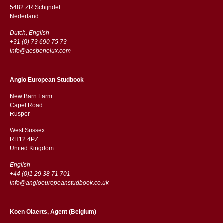
5482 ZR Schijndel
​​Nederland
Dutch, English
+31 (0) 73 690 75 73
info@aesbenelux.com
Anglo European Studbook
New Barn Farm
Capel Road
​​Rusper
West Sussex
RH12 4PZ
​​United Kingdom
English
+44 (0)1 29 38 71 701
info@angloeuropeanstudbook.co.uk
Koen Olaerts, Agent (Belgium)