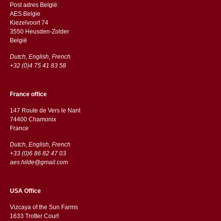
Post adres België:
AES Belgie
Kiezelvoort 74
3550 Heusden-Zolder
België
Dutch, English, French
+32 (0)4 75 41 83 58
France office
147 Route de Vers le Nant
74400 Chamonix
France
Dutch, English, French
+33 (0)6 86 82 47 03
aes.hilde@gmail.com
USA Office
Vizcaya of the Sun Farms
1633 Trotter Court