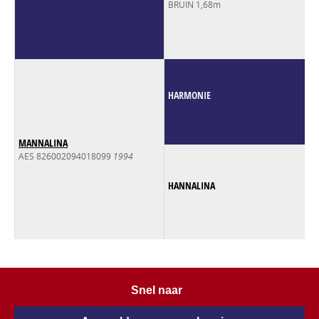
BRUIN 1,68m
HARMONIE
MANNALINA
AES 826002094018099
1994
HANNALINA
Snel naar