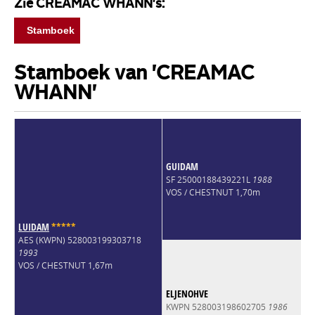
Zie CREAMAC WHANN's:
Stamboek
Stamboek van 'CREAMAC
WHANN'
GUIDAM
SF 25000188439221L
1988
VOS / CHESTNUT 1,70m
LUIDAM
*
*
*
*
*
AES (KWPN) 528003199303718
1993
VOS / CHESTNUT 1,67m
ELJENOHVE
KWPN 528003198602705
1986