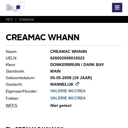
AES
>
Database
CREAMAC WHANN
Naam:
CREAMAC WHANN
UELN:
826002008019323
Kleur:
DONKERBRUIN / DARK BAY
Stamboek:
MAIN
Geboortedatum:
05-05-2008 (18 JAAR)
Geslacht:
MANNELIJK
VALERIE MCCREA
Eigenaar/Houder:
VALERIE MCCREA
Fokker:
WFFS
:
Niet getest