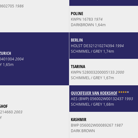
8602705
1986
POLINE
KWPN 16783
1974
DARKBROWN 1,64m
BERLIN
HOLST DE321210274394
1994
SCHIMMEL / GREY 1,74m
ZURICH
0401004
2004
Y 1,65m
TSARINA
KWPN 528003200005133
2000
SCHIMMEL / GREY 1,67m
QUICKFEUER VAN KOEKSHOF
*
*
*
*
*
AES (BWP) 056002W00132437
1993
SCHIMMEL / GREY 1,68m
SHOF
0214660
2003
Y
KASHMIR
BWP 056002W00089267
1987
DARK BROWN