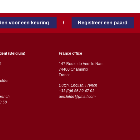
en voor een keuring
/
Registreer een paard
gent (Belgium)
France office
ë:
147 Route de Vers le Nant
74400 Chamonix
France
older
Dutch, English, French
+33 (0)6 86 82 47 03
French
aes.hilde@gmail.com
3 58