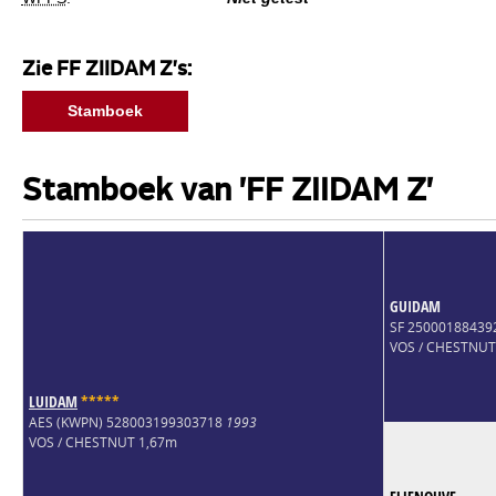
Zie FF ZIIDAM Z's:
Stamboek
Stamboek van 'FF ZIIDAM Z'
GUIDAM
SF 25000188439
VOS / CHESTNUT
LUIDAM
*
*
*
*
*
AES (KWPN) 528003199303718
1993
VOS / CHESTNUT 1,67m