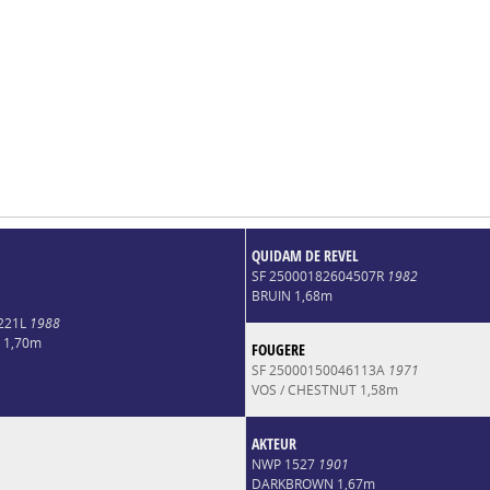
QUIDAM DE REVEL
SF 25000182604507R
1982
BRUIN 1,68m
221L
1988
 1,70m
FOUGERE
SF 25000150046113A
1971
VOS / CHESTNUT 1,58m
AKTEUR
NWP 1527
1901
DARKBROWN 1,67m