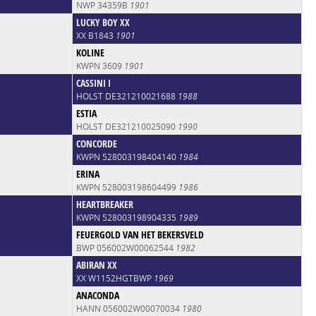
NWP 34359B
1901
LUCKY BOY XX
XX B1843
1901
KOLINE
KWPN 3609
1901
CASSINI I
HOLST DE321210021688
1988
ESTIA
HOLST DE321210025090
1990
CONCORDE
KWPN 528003198404140
1984
ERINA
KWPN 528003198604499
1986
HEARTBREAKER
KWPN 528003198904335
1989
FEUERGOLD VAN HET BEKERSVELD
BWP 056002W00062544
1982
ABIRAN XX
XX W1152HGTBWP
1969
ANACONDA
HANN 056002W00070034
1980