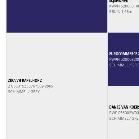
ELJENOHVE
KWPN 52800319
BRUIN 1,68m
EUROCOMMERCE 
KWPN 52800320
SCHIMMEL / GRE
ZIRA VH KAPELHOF Z
Z 056015Z55767509
2009
SCHIMMEL / GREY
DANCE VAN KOEK
BWP 056002W0
SCHIMMEL / GRE