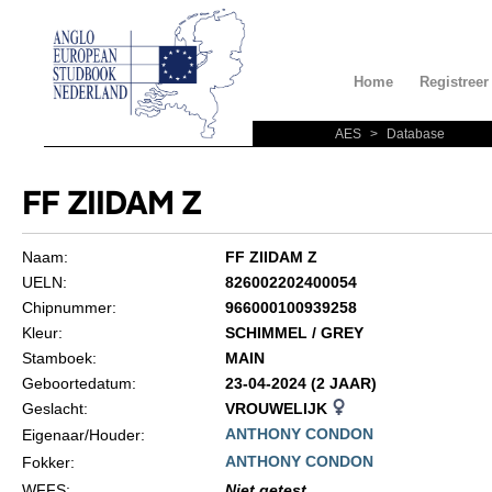
Home
Registreer
AES
>
Database
FF ZIIDAM Z
Naam:
FF ZIIDAM Z
UELN:
826002202400054
Chipnummer:
966000100939258
Kleur:
SCHIMMEL / GREY
Stamboek:
MAIN
Geboortedatum:
23-04-2024 (2 JAAR)
Geslacht:
VROUWELIJK
ANTHONY CONDON
Eigenaar/Houder:
ANTHONY CONDON
Fokker:
WFFS
:
Niet getest