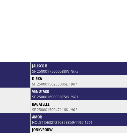
JALISCO B
SF 25000175000588W
1975
DIRKA
SF 25000150253086E
1901
VENUTARD
SF 25000160003875W
1901
BAGATELLE
SF 25000150047116K
1901
AMOR
HOLST DE321210378859/1196
1901
JONKVROUW