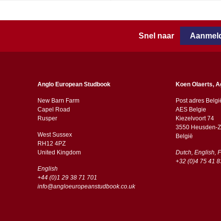
Snel naar
Aanmeld
Anglo European Studbook
Koen Olaerts, A
New Barn Farm
Post adres Belgi
Capel Road
AES Belgie
​​Rusper
Kiezelvoort 74
3550 Heusden-Z
West Sussex
België
RH12 4PZ
​​United Kingdom
Dutch, English, 
+32 (0)4 75 41 8
English
+44 (0)1 29 38 71 701
info@angloeuropeanstudbook.co.uk