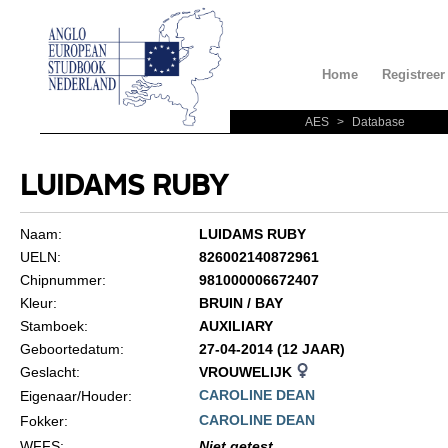
Home
Registreer
AES
>
Database
LUIDAMS RUBY
Naam:
LUIDAMS RUBY
UELN:
826002140872961
Chipnummer:
981000006672407
Kleur:
BRUIN / BAY
Stamboek:
AUXILIARY
Geboortedatum:
27-04-2014 (12 JAAR)
Geslacht:
VROUWELIJK
CAROLINE DEAN
Eigenaar/Houder:
CAROLINE DEAN
Fokker:
WFFS
:
Niet getest