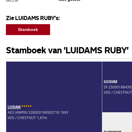
Zie LUIDAMS RUBY's:
Stamboek
Stamboek van 'LUIDAMS RUBY'
GUIDAM
SF 25000188439
VOS / CHESTNUT
LUIDAM
*
*
*
*
*
AES (KWPN) 528003199303718
1993
VOS / CHESTNUT 1,67m