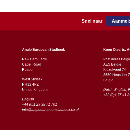
Snel naar
Aanmeld
Anglo European Studbook
Koen Olaerts, A
New Barn Farm
Post adres Belgi
Capel Road
AES Belgie
​​Rusper
Kiezelvoort 74
3550 Heusden-Z
West Sussex
België
RH12 4PZ
​​United Kingdom
Dutch, English, 
+32 (0)4 75 41 8
English
+44 (0)1 29 38 71 701
info@angloeuropeanstudbook.co.uk