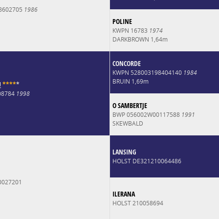
8602705
1986
POLINE
KWPN 16783
1974
DARKBROWN 1,64m
CONCORDE
KWPN 528003198404140
1984
BRUIN 1,69m
U
*
*
*
*
*
008784
1998
O SAMBERTJE
BWP 056002W00117588
1991
SKEWBALD
LANSING
HOLST DE321210064486
0027201
ILERANA
HOLST 210058694