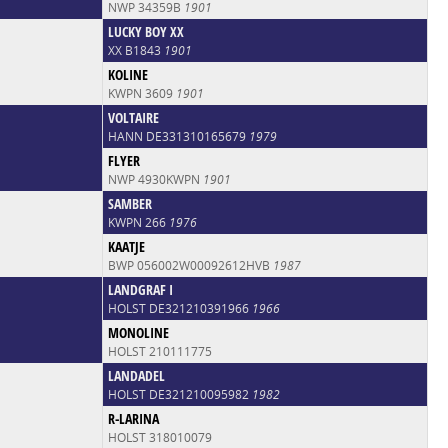
NWP 34359B
1901
LUCKY BOY XX
XX B1843
1901
KOLINE
KWPN 3609
1901
VOLTAIRE
HANN DE331310165679
1979
FLYER
NWP 4930KWPN
1901
SAMBER
KWPN 266
1976
KAATJE
BWP 056002W00092612HVB
1987
LANDGRAF I
HOLST DE321210391966
1966
MONOLINE
HOLST 210111775
LANDADEL
HOLST DE321210095982
1982
R-LARINA
HOLST 318010079