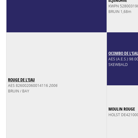
ELJENOHVE
KWPN 52800319
BRUIN 1,68m
OCOMBO DE L'EA
AES (A.E.S.) 98.
SKEWBALD
ROUGE DE L'EAU
AES 826002060014116
2006
BRUIN / BAY
MOULIN ROUGE
HOLST DE42100