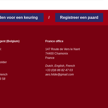
en voor een keuring
/
Registreer een paard
gent (Belgium)
France office
ë:
147 Route de Vers le Nant
74400 Chamonix
France
older
Dutch, English, French
+33 (0)6 86 82 47 03
French
aes.hilde@gmail.com
3 58