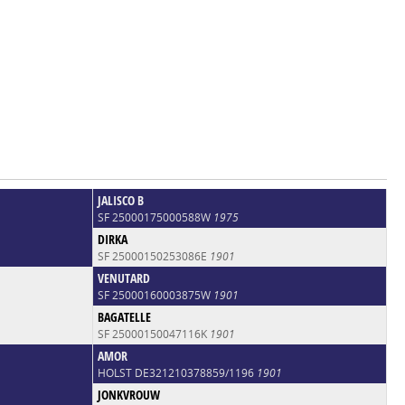
JALISCO B
SF 25000175000588W
1975
DIRKA
SF 25000150253086E
1901
VENUTARD
SF 25000160003875W
1901
BAGATELLE
SF 25000150047116K
1901
AMOR
HOLST DE321210378859/1196
1901
JONKVROUW