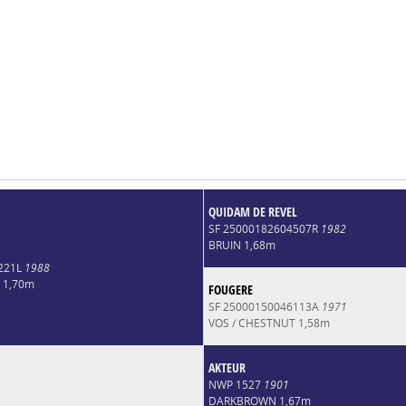
QUIDAM DE REVEL
SF 25000182604507R
1982
BRUIN 1,68m
221L
1988
 1,70m
FOUGERE
SF 25000150046113A
1971
VOS / CHESTNUT 1,58m
AKTEUR
NWP 1527
1901
DARKBROWN 1,67m