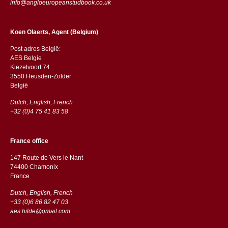
info@angloeuropeanstudbook.co.uk
Koen Olaerts, Agent (Belgium)
Post adres België:
AES Belgie
Kiezelvoort 74
3550 Heusden-Zolder
België
Dutch, English, French
+32 (0)4 75 41 83 58
France office
147 Route de Vers le Nant
74400 Chamonix
France
Dutch, English, French
+33 (0)6 86 82 47 03
aes.hilde@gmail.com