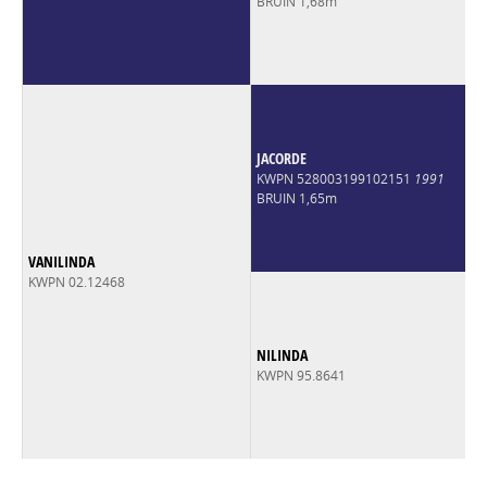
BRUIN 1,68m
JACORDE
KWPN 528003199102151
1991
BRUIN 1,65m
VANILINDA
KWPN 02.12468
NILINDA
KWPN 95.8641