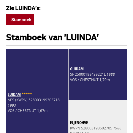
Zie LUINDA's:
Stamboek
Stamboek van 'LUINDA'
GUIDAM
SF 25000188439221L
1988
VOS / CHESTNUT 1,70m
LUIDAM
*
*
*
*
*
AES (KWPN) 528003199303718
1993
VOS / CHESTNUT 1,67m
ELJENOHVE
KWPN 528003198602705
1986