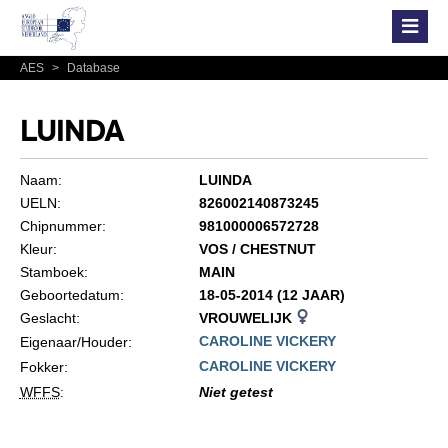
AES
>
Database
LUINDA
Naam:
LUINDA
UELN:
826002140873245
Chipnummer:
981000006572728
Kleur:
VOS / CHESTNUT
Stamboek:
MAIN
Geboortedatum:
18-05-2014 (12 JAAR)
Geslacht:
VROUWELIJK
CAROLINE VICKERY
Eigenaar/Houder:
CAROLINE VICKERY
Fokker:
WFFS
:
Niet getest