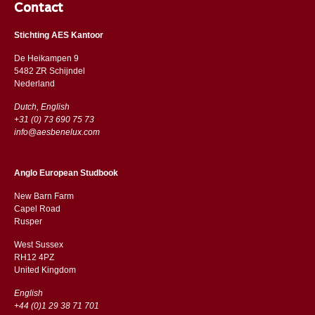
Contact
Stichting AES Kantoor
De Heikampen 9
5482 ZR Schijndel
​​Nederland
Dutch, English
+31 (0) 73 690 75 73
info@aesbenelux.com
Anglo European Studbook
New Barn Farm
Capel Road
​​Rusper
West Sussex
RH12 4PZ
​​United Kingdom
English
+44 (0)1 29 38 71 701