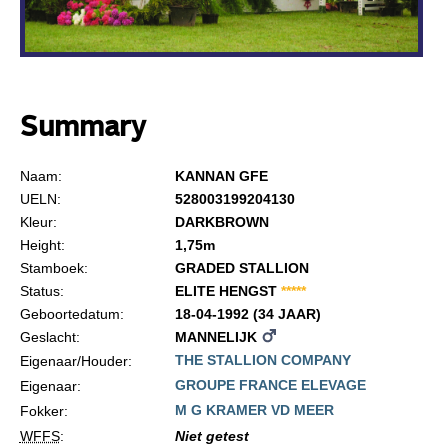
Summary
Naam:
KANNAN GFE
UELN:
528003199204130
Kleur:
DARKBROWN
Height:
1,75m
Stamboek:
GRADED STALLION
Status:
ELITE HENGST
*
*
*
*
*
Geboortedatum:
18-04-1992 (34 JAAR)
Geslacht:
MANNELIJK
THE STALLION COMPANY
Eigenaar/Houder:
GROUPE FRANCE ELEVAGE
Eigenaar:
M G KRAMER VD MEER
Fokker:
WFFS
:
Niet getest