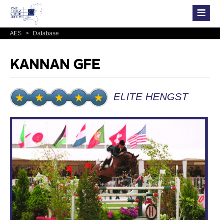
AES
>
Database
KANNAN GFE
ELITE HENGST