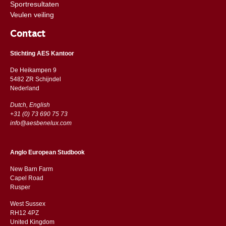
Sportresultaten
Veulen veiling
Contact
Stichting AES Kantoor
De Heikampen 9
5482 ZR Schijndel
​​Nederland
Dutch, English
+31 (0) 73 690 75 73
info@aesbenelux.com
Anglo European Studbook
New Barn Farm
Capel Road
​​Rusper
West Sussex
RH12 4PZ
​​United Kingdom