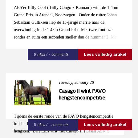
AES'er Billy Cool ( Billy Congo x Kannan ) wint de 1.45m
Grand Prix in Arendal, Noorwegen. Onder de ruiter Johan
Sebastian Gulliksen liep de 13-jarige merrie naar de
overwinning in de 1.45m Grand Prix. Met twee foutloze
rondes en ruim een seconden sneller dan de nummer 2, Marie
Skei met Credendo was de zege een feit. Maar liefst 9
combinaties wisten twee foutloze rondes neer te zetten,
Lees volledig artikel
0 likes / - comments
waarvan Billy Cool overtuigend de snelste. De zege leverde de
combinatie een bedrag van € 20.000 op. Billy Cool heeft naast
haar succesvolle sport carriere ook al 2 veulens op de wereld
gezet in 2010 en in 2016. Bekijk hier de uitslag
Tuesday, January 28
Casago II wint PAVO
hengstencompetitie
Tijdens de eerste ronde van de PAVO hengstencompetitie
in Lier bestond de top 3 bij de 7-jarige uit AES goedgekeurde
Lees volledig artikel
0 likes / - comments
hengsten. Bart Lips wist met Casago II (Casall ASK x