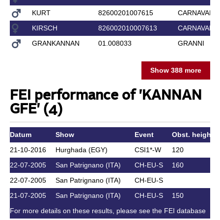
KURT
82600201007615
CARNAVAL 
KIRSCH
826002010007613
CARNAVAL 
GRANKANNAN
01.008033
GRANNI
Show 388 more
FEI performance of 'KANNAN
GFE' (4)
Datum
Show
Event
Obst. height
21-10-2016
Hurghada (EGY)
CSI1*-W
120
22-07-2005
San Patrignano (ITA)
CH-EU-S
160
22-07-2005
San Patrignano (ITA)
CH-EU-S
21-07-2005
San Patrignano (ITA)
CH-EU-S
150
For more details on these results, please see the FEI database