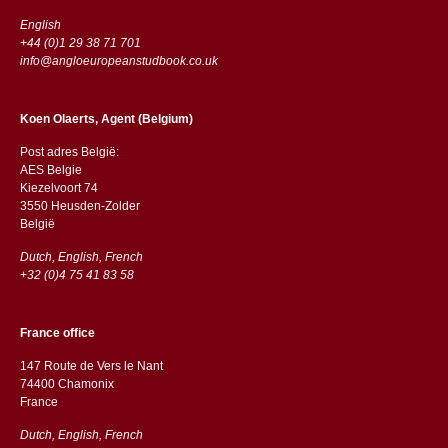
English
+44 (0)1 29 38 71 701
info@angloeuropeanstudbook.co.uk
Koen Olaerts, Agent (Belgium)
Post adres België:
AES Belgie
Kiezelvoort 74
3550 Heusden-Zolder
België
Dutch, English, French
+32 (0)4 75 41 83 58
France office
147 Route de Vers le Nant
74400 Chamonix
France
Dutch, English, French