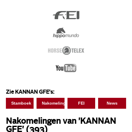
Zie KANNAN GFE's:
Stamboek
Nakomelingen
FEI
News
Nakomelingen van 'KANNAN
GFE'
(393)