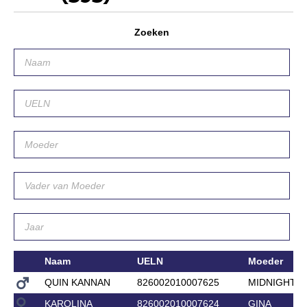
Zoeken
Naam
UELN
Moeder
QUIN KANNAN
826002010007625
MIDNIGHT C
KAROLINA
826002010007624
GINA