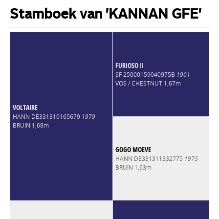
Stamboek van 'KANNAN GFE'
FURIOSO II
SF 25000159040975B
1901
VOS / CHESTNUT 1,67m
VOLTAIRE
HANN DE331310165679
1979
BRUIN 1,68m
GOGO MOEVE
HANN DE331311332775
1975
BRUIN 1,63m