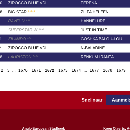
0
ZIROCCO BLUE VDL
TERENA
8
BIG STAR
*
*
*
*
*
ZILFA HELEEN
RAVEL V
*
*
*
HANNELURE
SUPERSTAR W
*
*
*
*
JUST IN TIME
1
ZILANDO
*
*
*
GOSHKA BALOU-LOU
2
ZIROCCO BLUE VDL
N-BALADINE
8
LAURISTON
*
*
*
*
RENKUM IRANTA
2
3
...
1670
1671
1672
1673
1674
...
1677
1678
1679
Snel naar
Aanmeld
Anglo European Studbook
Koen Olaerts, A