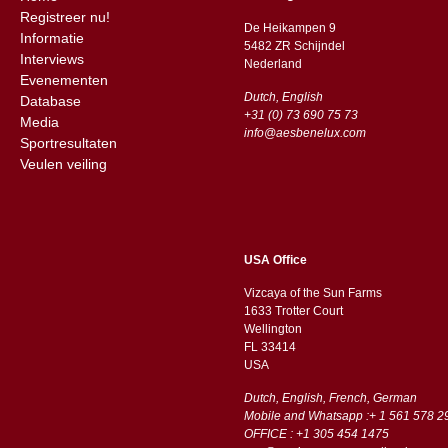
Registreer nu!
De Heikampen 9
Informatie
5482 ZR Schijndel
Interviews
​​Nederland
Evenementen
Dutch, English
Database
+31 (0) 73 690 75 73
Media
info@aesbenelux.com
Sportresultaten
Veulen veiling
USA Office
Vizcaya of the Sun Farms
1633 Trotter Court
Wellington
FL 33414
USA
Dutch, English, French, German
Mobile and Whatsapp :+ 1 561 578 2
OFFICE : +1 305 454 1475