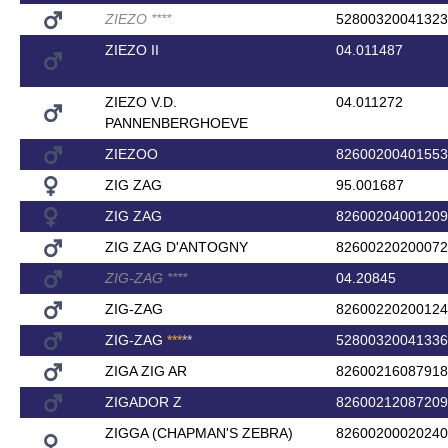
ZIEZO
*
*
*
*
52800320041323
ZIEZO II
04.011487
ZIEZO V.D.
04.011272
PANNENBERGHOEVE
ZIEZOO
82600200401553
ZIG ZAG
95.001687
ZIG ZAG
82600204001209
ZIG ZAG D'ANTOGNY
82600220200072
ZIG-ZAG
*
*
*
*
04.20845
ZIG-ZAG
82600220200124
ZIG-ZAG
*
*
*
*
*
52800320041336
ZIGA ZIG AR
82600216087918
ZIGADOR Z
82600212087209
ZIGGA (CHAPMAN'S ZEBRA)
82600200020240