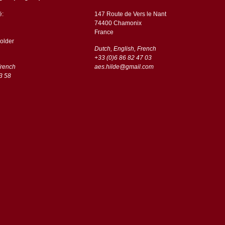
ë:
147 Route de Vers le Nant
74400 Chamonix
France
older
Dutch, English, French
+33 (0)6 86 82 47 03
French
aes.hilde@gmail.com
3 58