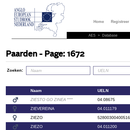
Home
Registreer
AES
>
Database
Paarden - Page: 1672
Zoeken:
Naam
UELN
ZIESTO GO ZINEA
*
*
*
*
04.08675
ZIEVEREINA
04.011179
ZIEZO
52800300400516
ZIEZO
04.011200