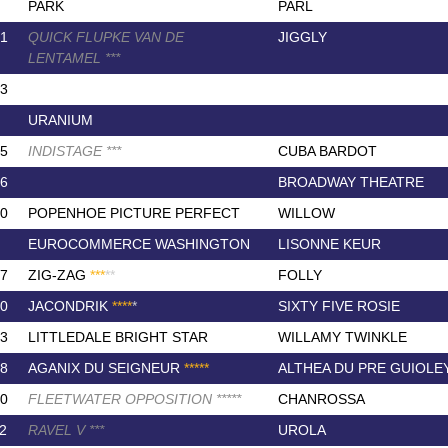
PARK
PARL
1
QUICK FLUPKE VAN DE
JIGGLY
LENTAMEL
*
*
*
3
URANIUM
5
INDISTAGE
*
*
*
CUBA BARDOT
6
BROADWAY THEATRE
0
POPENHOE PICTURE PERFECT
WILLOW
EUROCOMMERCE WASHINGTON
LISONNE KEUR
7
ZIG-ZAG
*
*
*
*
*
FOLLY
0
JACONDRIK
*
*
*
*
*
SIXTY FIVE ROSIE
3
LITTLEDALE BRIGHT STAR
WILLAMY TWINKLE
8
AGANIX DU SEIGNEUR
*
*
*
*
*
ALTHEA DU PRE GUIOLE
0
FLEETWATER OPPOSITION
*
*
*
*
*
CHANROSSA
2
RAVEL V
*
*
*
UROLA