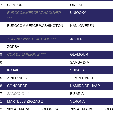
7
CLINTON
ONIEKE
EUROCOMMERCE VANCOUVER
UNIOOKA
*
*
*
*
EUROCOMMERCE WASHINGTON
NANLOVEREN
1
TOLANO VAN 'T RIETHOF
*
*
*
*
JOZIEN
ZORBA
9
COR DE EMILION Z
*
*
*
*
GLAMOUR
0
SAMBA DIM
KOJAK
SUBALIA
5
ZINEDINE B
TEMPERANCE
8
CONCORDE
NAMIRA DE HAAR
7
ZANDIO O
*
*
*
BIZARIA
1
MARTELLS ZIGZAG Z
VERONA
2
903 AT MARWELL ZOOLOGICAL
705 AT MARWELL ZOOLO