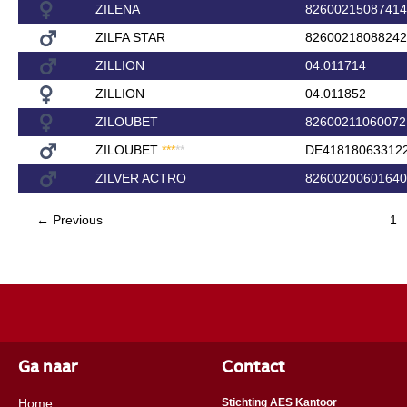
ZILENA
82600215087414
ZILFA STAR
82600218088242
ZILLION
04.011714
ZILLION
04.011852
ZILOUBET
82600211060072
ZILOUBET
*
*
*
*
*
DE41818063312
ZILVER ACTRO
82600200601640
← Previous
1
Ga naar
Contact
Home
Stichting AES Kantoor