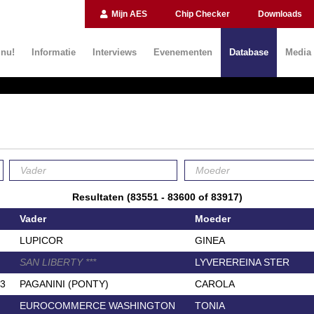
Mijn AES
Chip Checker
Downloads
 nu!
Informatie
Interviews
Evenementen
Database
Media
Resultaten (83551 - 83600 of 83917)
Vader
Moeder
LUPICOR
GINEA
SAN LIBERTY
*
*
*
LYVEREREINA STER
3
PAGANINI (PONTY)
CAROLA
EUROCOMMERCE WASHINGTON
TONIA