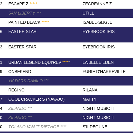
2
ESCAPE Z
*
*
*
*
*
ZEGREANNE Z
SAN LIBERTY
*
*
*
UTILL
PAINTED BLACK
*
*
*
*
*
ISABEL-SIJGJE
6
EASTER STAR
EYEBROOK IRIS
3
EASTER STAR
EYEBROOK IRIS
1
URBAN LEGEND EQUI'REV
*
*
*
*
*
LA BELLE EDEN
9
ONBEKEND
FURIE D'HARREVILLE
YK DARK DANILO
*
*
*
REGINO
RILANA
7
COOL CRACKER S (NAVAJO)
MATTY
4
ZILANDO
*
*
*
NIGHT MUSIC II
0
ZILANDO
*
*
*
NIGHT MUSIC II
0
TOLANO VAN 'T RIETHOF
*
*
*
*
S'ILDEGUNE