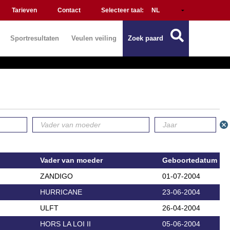
Tarieven
Contact
Selecteer taal:
Sportresultaten
Veulen veiling
Zoek paard
Vader van moeder
Geboortedatum
ZANDIGO
01-07-2004
HURRICANE
23-06-2004
ULFT
26-04-2004
HORS LA LOI II
05-06-2004