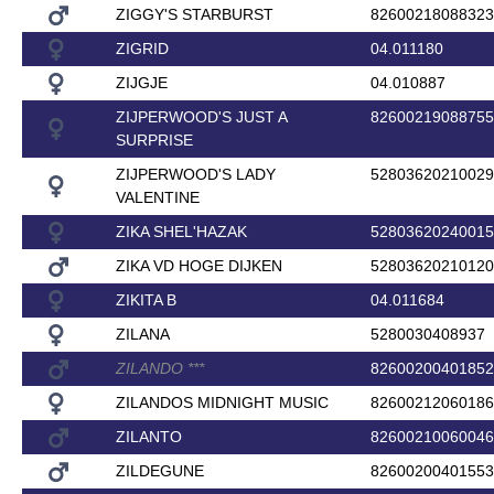
ZIGGY'S STARBURST
82600218088323
ZIGRID
04.011180
ZIJGJE
04.010887
ZIJPERWOOD'S JUST A
82600219088755
SURPRISE
ZIJPERWOOD'S LADY
52803620210029
VALENTINE
ZIKA SHEL'HAZAK
52803620240015
ZIKA VD HOGE DIJKEN
52803620210120
ZIKITA B
04.011684
ZILANA
5280030408937
ZILANDO
*
*
*
82600200401852
ZILANDOS MIDNIGHT MUSIC
82600212060186
ZILANTO
82600210060046
ZILDEGUNE
82600200401553