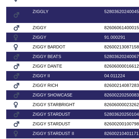
ZIGGLY
52803620240045
ZIGGY
82606061400015
ZIGGY
91.000291
ZIGGY BARDOT
82600213087158
ZIGGY BEATS
52803620240067
ZIGGY DANTE
82606000016612
ZIGGY II
04.011224
ZIGGY RICH
82600214087283
ZIGGY SHOWCASE
82600220250083
ZIGGY STARBRIGHT
82606000023262
ZIGGY STARDUST
52803620250104
ZIGGY STARDUST
82600200100798
ZIGGY STARDUST II
82600210401171