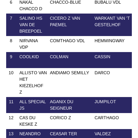
6
NAKAL
CHACCO-BLUE
BUBALU VDL
7
CHACCO D
7
SALINO HS
CICERO Z VAN
WARKANT VAN 'T
1
VAN DE
PAEMEL
GESTELHOF
BREEPOEL
8
NIRVANA
COMTHAGO VDL
HEMMINGWAY
2
VDP
9
COOLKID
COLMAN
CASSIN
3
10
ALLISTO VAN
ANDIAMO SEMILLY
DARCO
1
HET
KIEZELHOF
Z
11
ALL SPECIAL
AGANIX DU
JUMPILOT
2
JS
SEIGNEUR
12
CAS DU
CORICO Z
CARTHAGO
1
KESKE Z
13
NEANDRO
CEASAR TER
VALDEZ
1