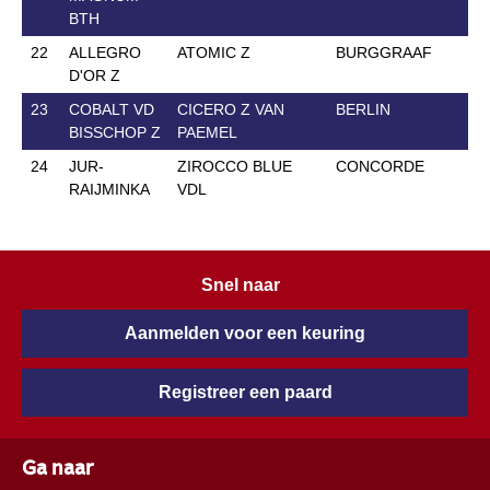
BTH
22
ALLEGRO
ATOMIC Z
BURGGRAAF
9
D'OR Z
23
COBALT VD
CICERO Z VAN
BERLIN
2
BISSCHOP Z
PAEMEL
24
JUR-
ZIROCCO BLUE
CONCORDE
2
RAIJMINKA
VDL
Snel naar
Aanmelden voor een keuring
Registreer een paard
Ga naar