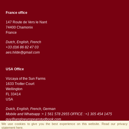
France office
147 Route de Vers le Nant
74400 Chamonix
France
Dutch, English, French
+33 (0)6 86 82 47 03
aes.hilde@gmail.com
USA Office
Vizcaya of the Sun Farms
1633 Trotter Court
Wellington
FL 33414
USA
Dutch, English, French, German
Mobile and Whatsapp :+ 1 561 578 2955 OFFICE : +1 305 454 1475
guy@angloeuropeanstudbook.com
We use cookies to give you the best experience on this website.
Read our privacy
statement here.