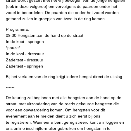
straat wordt gestart met het vrij bewegen van de jonge hengsten
(ook in deze volgorde) om vervolgens de paarden onder het
zadel te beoordelen. De paarden die onder het zadel worden
getoond zullen in groepjes van twee in de ring komen.
Programma:
09:30 Hengsten aan de hand op de straat
In de kooi - springen
*pauze*
In de kooi - dressuur
Zadeltest - dressuur
Zadeltest - springen
Bij het verlaten van de ring krijgt iedere hengst direct de uitslag.
------
De keuring zal beginnen met alle hengsten aan de hand op de
straat, met uitzondering van de reeds gekeurde hengsten die
voor een opwaardering komen.
Om hengsten voor dit
evenement aan te melden dient u zich eerst bij ons
te
registreren
. Wanneer u bent geregistreerd kunt u
inloggen
en
ons online inschrijfformulier gebruiken om hengsten
in te