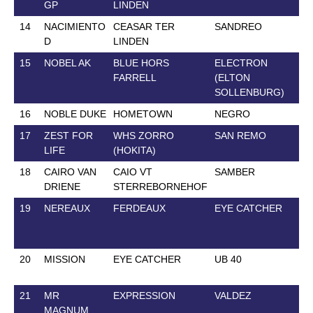
GP
LINDEN
14
NACIMIENTO
CEASAR TER
SANDREO
1
D
LINDEN
15
NOBEL AK
BLUE HORS
ELECTRON
2
FARRELL
(ELTON
SOLLENBURG)
16
NOBLE DUKE
HOMETOWN
NEGRO
2
17
ZEST FOR
WHS ZORRO
SAN REMO
2
LIFE
(HOKITA)
18
CAIRO VAN
CAIO VT
SAMBER
3
DRIENE
STERREBORNEHOF
19
NEREAUX
FERDEAUX
EYE CATCHER
2
20
MISSION
EYE CATCHER
UB 40
2
21
MR
EXPRESSION
VALDEZ
2
MAGNUM