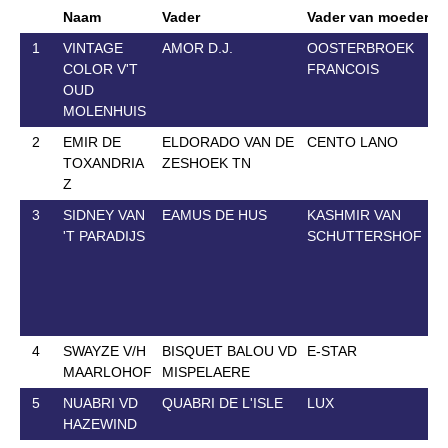
Naam
Vader
Vader van moeder
G
1
VINTAGE
AMOR D.J.
OOSTERBROEK
2
COLOR V'T
FRANCOIS
OUD
MOLENHUIS
2
EMIR DE
ELDORADO VAN DE
CENTO LANO
1
TOXANDRIA
ZESHOEK TN
Z
3
SIDNEY VAN
EAMUS DE HUS
KASHMIR VAN
4
'T PARADIJS
SCHUTTERSHOF
4
SWAYZE V/H
BISQUET BALOU VD
E-STAR
2
MAARLOHOF
MISPELAERE
5
NUABRI VD
QUABRI DE L'ISLE
LUX
1
HAZEWIND