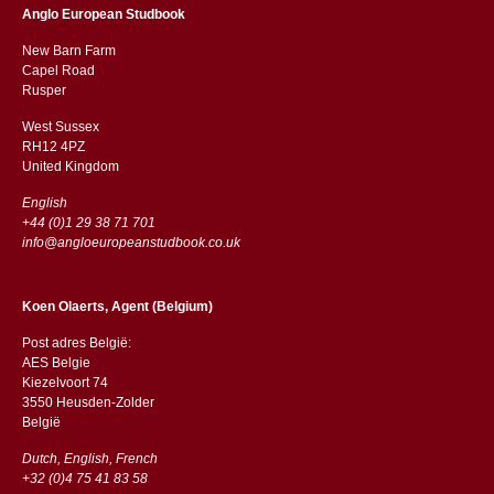
Anglo European Studbook
New Barn Farm
Capel Road
​​Rusper
West Sussex
RH12 4PZ
​​United Kingdom
English
+44 (0)1 29 38 71 701
info@angloeuropeanstudbook.co.uk
Koen Olaerts, Agent (Belgium)
Post adres België:
AES Belgie
Kiezelvoort 74
3550 Heusden-Zolder
België
Dutch, English, French
+32 (0)4 75 41 83 58