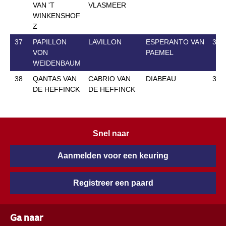
VAN 'T
VLASMEER
WINKENSHOF
Z
37
PAPILLON
LAVILLON
ESPERANTO VAN
3 M
VON
PAEMEL
WEIDENBAUM
38
QANTAS VAN
CABRIO VAN
DIABEAU
31 
DE HEFFINCK
DE HEFFINCK
Snel naar
Aanmelden voor een keuring
Registreer een paard
Ga naar