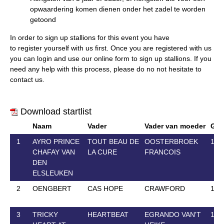
opwaardering komen dienen onder het zadel te worden
getoond
In order to sign up stallions for this event you have
to
register
yourself with us first. Once you are registered with us
you can
login
and use our online form to
sign up
stallions. If you
need any help with this process, please do no not hesitate to
contact us.
Download startlist
Naam
Vader
Vader van moeder
Geb
1
AYRO PRINCE
TOUT BEAU DE
OOSTERBROEK
13 
CHAFAY VAN
LA CURE
FRANCOIS
DEN
ELSLEUKEN
2
OENGBERT
CAS HOPE
CRAWFORD
1 M
3
TRICKY
HEARTBEAT
EGRANDO VAN'T
11 