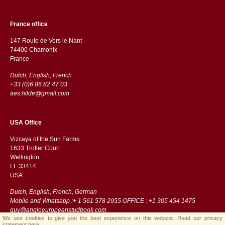
France office
147 Route de Vers le Nant
74400 Chamonix
France
Dutch, English, French
+33 (0)6 86 82 47 03
aes.hilde@gmail.com
USA Office
Vizcaya of the Sun Farms
1633 Trotter Court
Wellington
FL 33414
USA
Dutch, English, French, German
Mobile and Whatsapp :+ 1 561 578 2955 OFFICE : +1 305 454 1475
guy@angloeuropeanstudbook.com
We use cookies to give you the best experience on this website.
Read our privacy
statement here.