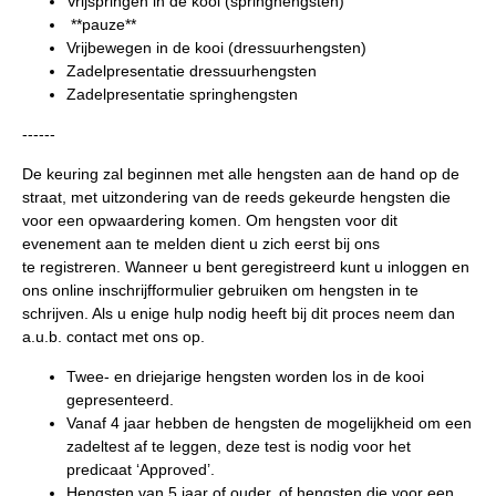
Vrijspringen in de kooi (springhengsten)
**pauze**
Vrijbewegen in de kooi (dressuurhengsten)
Zadelpresentatie dressuurhengsten
Zadelpresentatie springhengsten
------
De keuring zal beginnen met alle hengsten aan de hand op de
straat, met uitzondering van de reeds gekeurde hengsten die
voor een opwaardering komen.
Om hengsten voor dit
evenement aan te melden dient u zich eerst bij ons
te
registreren
. Wanneer u bent geregistreerd kunt u
inloggen
en
ons online inschrijfformulier gebruiken om hengsten
in te
schrijven
. Als u enige hulp nodig heeft bij dit proces neem dan
a.u.b. contact met ons op.
Twee- en driejarige hengsten worden los in de kooi
gepresenteerd.
Vanaf 4 jaar hebben de hengsten de mogelijkheid om een
zadeltest af te leggen, deze test is nodig voor het
predicaat ‘Approved’.
Hengsten van 5 jaar of ouder, of hengsten die voor een