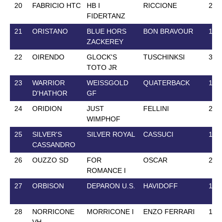
20
FABRICIO HTC
HB I
RICCIONE
25 
FIDERTANZ
21
ORISTANO
BLUE HORS
BON BRAVOUR
14 
ZACKEREY
22
OIRENDO
GLOCK'S
TUSCHINKSI
3 A
TOTO JR
23
WARRIOR
WEISSGOLD
QUATERBACK
19 
D'HATHOR
GF
24
ORIDION
JUST
FELLINI
22 
WIMPHOF
25
SILVER'S
SILVER ROYAL
CASSUCI
19 
CASSANDRO
26
OUZZO SD
FOR
OSCAR
2 M
ROMANCE I
27
ORBISON
DEPARON U.S.
HAVIDOFF
16 
28
NORRICONE
MORRICONE I
ENZO FERRARI
10 
VH