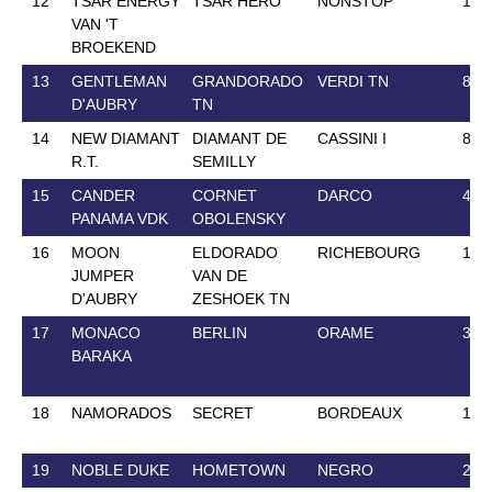
12
TSAR ENERGY
TSAR HERO
NONSTOP
12 
VAN 'T
BROEKEND
13
GENTLEMAN
GRANDORADO
VERDI TN
8 J
D'AUBRY
TN
14
NEW DIAMANT
DIAMANT DE
CASSINI I
8 A
R.T.
SEMILLY
15
CANDER
CORNET
DARCO
4 M
PANAMA VDK
OBOLENSKY
16
MOON
ELDORADO
RICHEBOURG
11 
JUMPER
VAN DE
D'AUBRY
ZESHOEK TN
17
MONACO
BERLIN
ORAME
31 
BARAKA
18
NAMORADOS
SECRET
BORDEAUX
1 J
19
NOBLE DUKE
HOMETOWN
NEGRO
20 