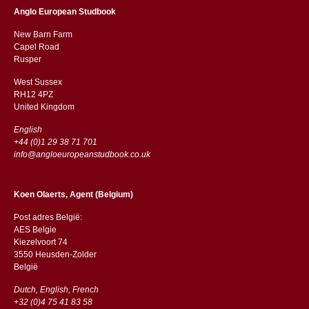
Anglo European Studbook
New Barn Farm
Capel Road
​​Rusper
West Sussex
RH12 4PZ
​​United Kingdom
English
+44 (0)1 29 38 71 701
info@angloeuropeanstudbook.co.uk
Koen Olaerts, Agent (Belgium)
Post adres België:
AES Belgie
Kiezelvoort 74
3550 Heusden-Zolder
België
Dutch, English, French
+32 (0)4 75 41 83 58