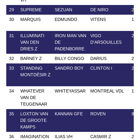
29
SUPREME
SEZUAN
DE NIRO
29 
30
MARQUIS
EDMUNDO
VITENS
15 
31
ILLUMINATI
IRON MAN VAN
VIGO
23 
VAN DEN
DE
D'ARSOUILLES
DRIES Z
PADENBORRE
32
BARNEY Z
BILLY CONGO
DARIUS
25 
33
STANDING
SANDRO BOY
CLINTON I
24 
MONTDÉSIR Z
34
WHATEVER
WHITEYASSAR
MONTREAL VDL
19 
VAN DE
TEUGENAAR
35
LOXTON VAN
KANNAN GFE
ROVEN
8 M
DE GROOTE
KAMPS
36
IMAGINATION
ILIAS VH
CASMIR Z
28 