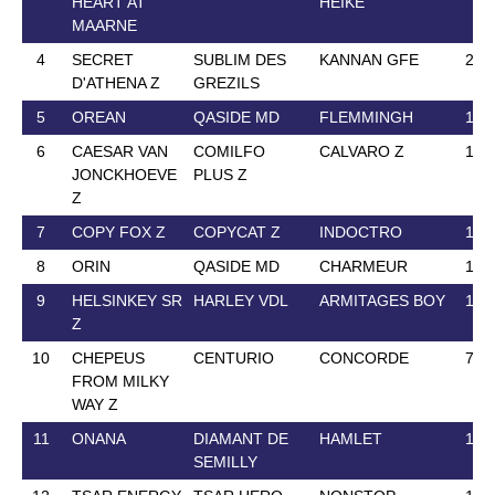
HEART AT
HEIKE
MAARNE
4
SECRET
SUBLIM DES
KANNAN GFE
27 
D'ATHENA Z
GREZILS
5
OREAN
QASIDE MD
FLEMMINGH
1 J
6
CAESAR VAN
COMILFO
CALVARO Z
15 
JONCKHOEVE
PLUS Z
Z
7
COPY FOX Z
COPYCAT Z
INDOCTRO
1 J
8
ORIN
QASIDE MD
CHARMEUR
1 J
9
HELSINKEY SR
HARLEY VDL
ARMITAGES BOY
1 J
Z
10
CHEPEUS
CENTURIO
CONCORDE
7 A
FROM MILKY
WAY Z
11
ONANA
DIAMANT DE
HAMLET
1 J
SEMILLY