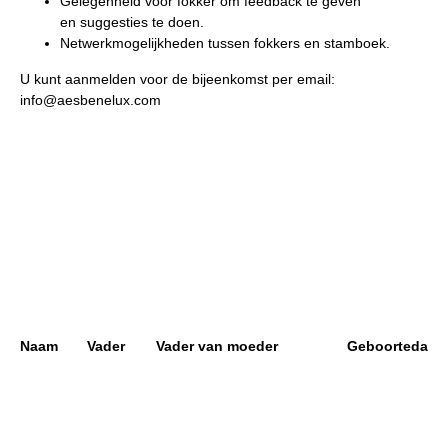
Gelegenheid voor fokker om feedback te geven
en suggesties te doen.
Netwerkmogelijkheden tussen fokkers en stamboek.
​U kunt aanmelden voor de bijeenkomst per email:
info@aesbenelux.com
Naam
Vader
Vader van moeder
Geboortedatu