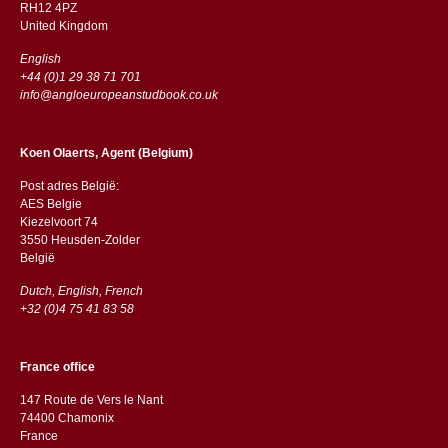
RH12 4PZ
​​United Kingdom
English
+44 (0)1 29 38 71 701
info@angloeuropeanstudbook.co.uk
Koen Olaerts, Agent (Belgium)
Post adres België:
AES Belgie
Kiezelvoort 74
3550 Heusden-Zolder
België
Dutch, English, French
+32 (0)4 75 41 83 58
France office
147 Route de Vers le Nant
74400 Chamonix
France