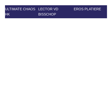
ULTIMATE CHAOS
LECTOR VD
EROS PLATIERE
HK
BISSCHOP