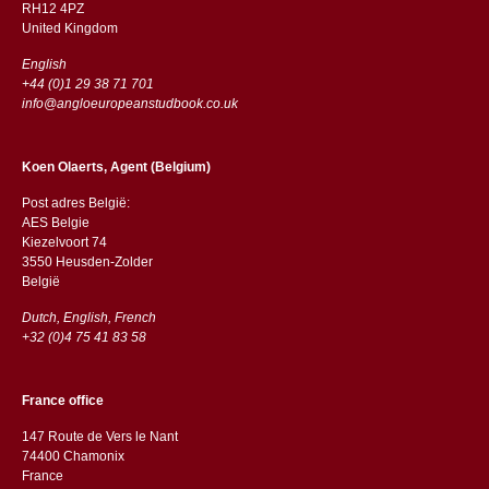
RH12 4PZ
​​United Kingdom
English
+44 (0)1 29 38 71 701
info@angloeuropeanstudbook.co.uk
Koen Olaerts, Agent (Belgium)
Post adres België:
AES Belgie
Kiezelvoort 74
3550 Heusden-Zolder
België
Dutch, English, French
+32 (0)4 75 41 83 58
France office
147 Route de Vers le Nant
74400 Chamonix
France