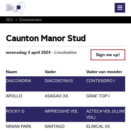
AES
>
Evenementen
Caunton Manor Stud
woensdag 3 april 2024
- Lincolnshire
Sign me up!
Naam
Vader
Vader van moeder
DIACONDRIK
DIACONTINUS
CONTENDRO I
APOLLO
ASAGAO XX
GRAF TOP I
ROCKY G
IMPRESSIVE VDL
AZTECA VDL (ILLINOIS
VDL)
NINIAN PARK
NARTAGO
ELIMCAL XX