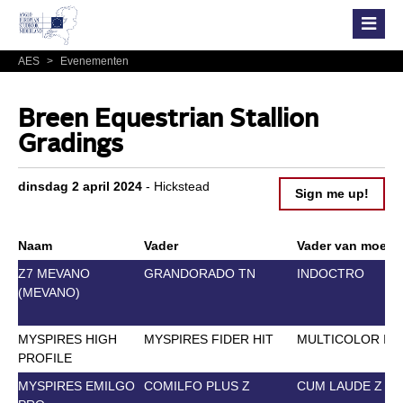
AES
>
Evenementen
Breen Equestrian Stallion
Gradings
dinsdag 2 april 2024
- Hickstead
Sign me up!
Naam
Vader
Vader van moede
Z7 MEVANO
GRANDORADO TN
INDOCTRO
(MEVANO)
MYSPIRES HIGH
MYSPIRES FIDER HIT
MULTICOLOR II
PROFILE
MYSPIRES EMILGO
COMILFO PLUS Z
CUM LAUDE Z