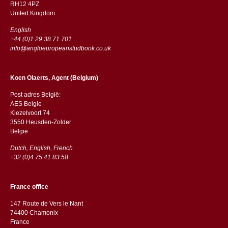
RH12 4PZ
​​United Kingdom
English
+44 (0)1 29 38 71 701
info@angloeuropeanstudbook.co.uk
Koen Olaerts, Agent (Belgium)
Post adres België:
AES Belgie
Kiezelvoort 74
3550 Heusden-Zolder
België
Dutch, English, French
+32 (0)4 75 41 83 58
France office
147 Route de Vers le Nant
74400 Chamonix
France