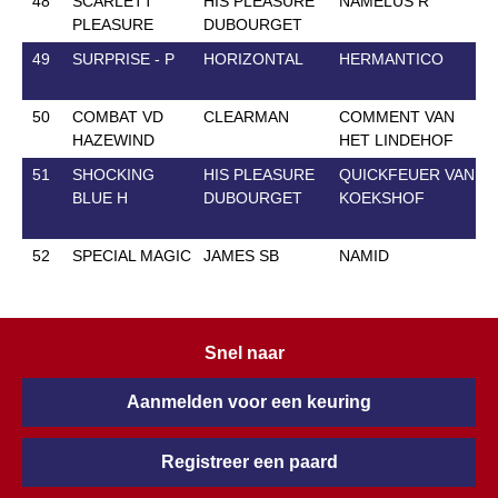
48
SCARLETT
HIS PLEASURE
NAMELUS R
PLEASURE
DUBOURGET
49
SURPRISE - P
HORIZONTAL
HERMANTICO
50
COMBAT VD
CLEARMAN
COMMENT VAN
HAZEWIND
HET LINDEHOF
51
SHOCKING
HIS PLEASURE
QUICKFEUER VAN
BLUE H
DUBOURGET
KOEKSHOF
52
SPECIAL MAGIC
JAMES SB
NAMID
Snel naar
Aanmelden voor een keuring
Registreer een paard