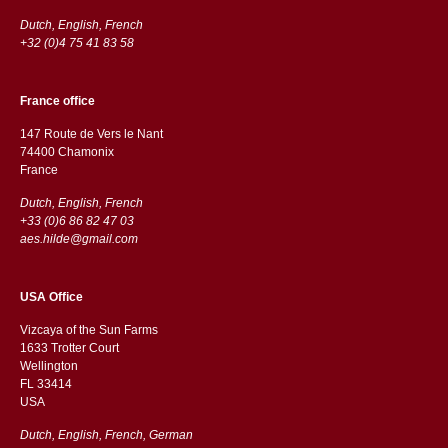
Dutch, English, French
+32 (0)4 75 41 83 58
France office
147 Route de Vers le Nant
74400 Chamonix
France
Dutch, English, French
+33 (0)6 86 82 47 03
aes.hilde@gmail.com
USA Office
Vizcaya of the Sun Farms
1633 Trotter Court
Wellington
FL 33414
USA
Dutch, English, French, German