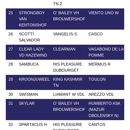
TN Z
25
STRONGBOY
O' BAILEY VH
VIENTO UNO W
VAN
BROUWERSHOF
KENTONSHOF
26
SCOTTI
VANGELIS-S
CASCO
SALVADOR
27
CLEAR LADY
CLEARMAN
VAGABOND DE LA
VD HAZEWIND
POMME
28
SAMBUCA
HIS PLEASURE
MERMUS R
DUBOURGET
29
KROONJUWEEL
KING KASHMIR
TOULON
TN
30
SWISMAN
LIAMANT W VDL
AREZZO VDL
31
SKYLAR
O' BAILEY VH
HUMBERTO ASK
BROUWERSHOF
(MAZUR
OBOLENSKY N)
32
SPARTACUS H
HIS PLEASURE
CANTOS