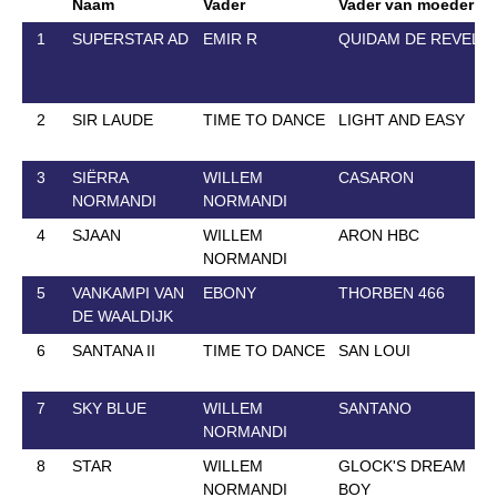
Naam
Vader
Vader van moeder
1
SUPERSTAR AD
EMIR R
QUIDAM DE REVEL
2
SIR LAUDE
TIME TO DANCE
LIGHT AND EASY
3
SIËRRA
WILLEM
CASARON
NORMANDI
NORMANDI
4
SJAAN
WILLEM
ARON HBC
NORMANDI
5
VANKAMPI VAN
EBONY
THORBEN 466
DE WAALDIJK
6
SANTANA II
TIME TO DANCE
SAN LOUI
7
SKY BLUE
WILLEM
SANTANO
NORMANDI
8
STAR
WILLEM
GLOCK'S DREAM
NORMANDI
BOY