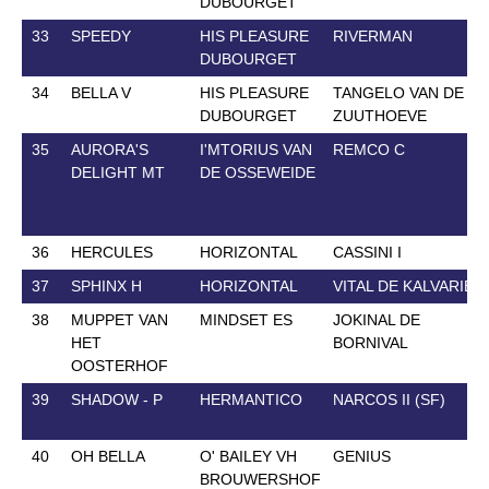
DUBOURGET
33
SPEEDY
HIS PLEASURE
RIVERMAN
DUBOURGET
34
BELLA V
HIS PLEASURE
TANGELO VAN DE
DUBOURGET
ZUUTHOEVE
35
AURORA'S
I'MTORIUS VAN
REMCO C
DELIGHT MT
DE OSSEWEIDE
36
HERCULES
HORIZONTAL
CASSINI I
37
SPHINX H
HORIZONTAL
VITAL DE KALVARIE
38
MUPPET VAN
MINDSET ES
JOKINAL DE
HET
BORNIVAL
OOSTERHOF
39
SHADOW - P
HERMANTICO
NARCOS II (SF)
40
OH BELLA
O' BAILEY VH
GENIUS
BROUWERSHOF