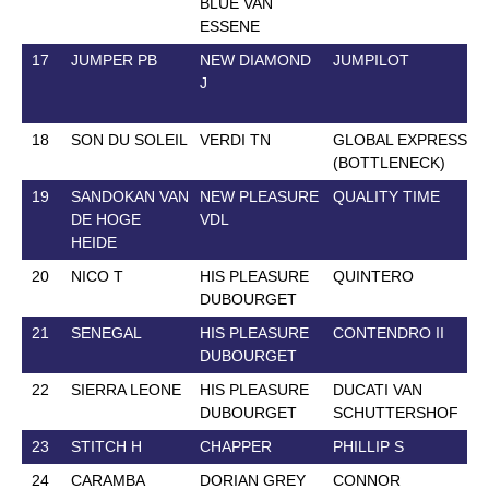
BLUE VAN
ESSENE
17
JUMPER PB
NEW DIAMOND
JUMPILOT
J
18
SON DU SOLEIL
VERDI TN
GLOBAL EXPRESS
(BOTTLENECK)
19
SANDOKAN VAN
NEW PLEASURE
QUALITY TIME
DE HOGE
VDL
HEIDE
20
NICO T
HIS PLEASURE
QUINTERO
DUBOURGET
21
SENEGAL
HIS PLEASURE
CONTENDRO II
DUBOURGET
22
SIERRA LEONE
HIS PLEASURE
DUCATI VAN
DUBOURGET
SCHUTTERSHOF
23
STITCH H
CHAPPER
PHILLIP S
24
CARAMBA
DORIAN GREY
CONNOR