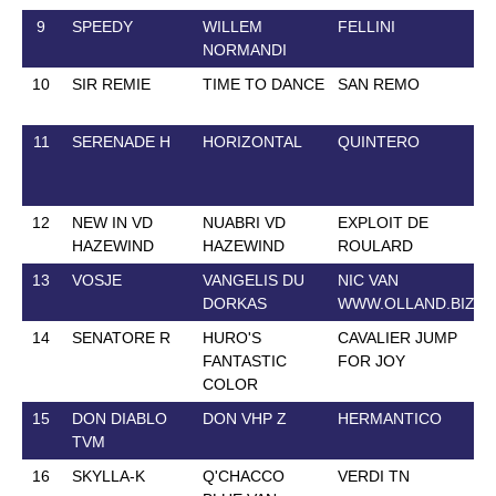
9
SPEEDY
WILLEM
FELLINI
NORMANDI
10
SIR REMIE
TIME TO DANCE
SAN REMO
11
SERENADE H
HORIZONTAL
QUINTERO
12
NEW IN VD
NUABRI VD
EXPLOIT DE
HAZEWIND
HAZEWIND
ROULARD
13
VOSJE
VANGELIS DU
NIC VAN
DORKAS
WWW.OLLAND.BIZ
14
SENATORE R
HURO'S
CAVALIER JUMP
FANTASTIC
FOR JOY
COLOR
15
DON DIABLO
DON VHP Z
HERMANTICO
TVM
16
SKYLLA-K
Q'CHACCO
VERDI TN