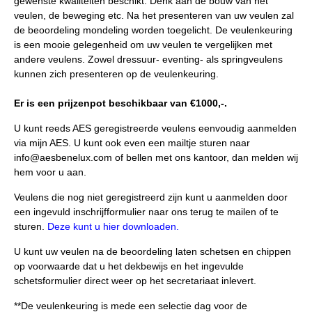
gewenste kwaliteiten beschikt. Denk aan de bouw van het
veulen, de beweging etc. Na het presenteren van uw veulen zal
de beoordeling mondeling worden toegelicht. De veulenkeuring
is een mooie gelegenheid om uw veulen te vergelijken met
andere veulens. Zowel dressuur- eventing- als springveulens
kunnen zich presenteren op de veulenkeuring.
Er is een prijzenpot beschikbaar van €1000,-.
U kunt reeds AES geregistreerde veulens eenvoudig aanmelden
via mijn AES. U kunt ook even een mailtje sturen naar
info@aesbenelux.com of bellen met ons kantoor, dan melden wij
hem voor u aan.
Veulens die nog niet geregistreerd zijn kunt u aanmelden door
een ingevuld inschrijfformulier naar ons terug te mailen of te
sturen.
Deze kunt u hier downloaden.
U kunt uw veulen na de beoordeling laten schetsen en chippen
op voorwaarde dat u het dekbewijs en het ingevulde
schetsformulier direct weer op het secretariaat inlevert.
**De veulenkeuring is mede een selectie dag voor de