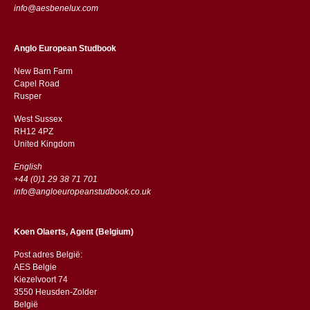
info@aesbenelux.com
Anglo European Studbook
New Barn Farm
Capel Road
​​Rusper
West Sussex
RH12 4PZ
​​United Kingdom
English
+44 (0)1 29 38 71 701
info@angloeuropeanstudbook.co.uk
Koen Olaerts, Agent (Belgium)
Post adres België:
AES Belgie
Kiezelvoort 74
3550 Heusden-Zolder
België