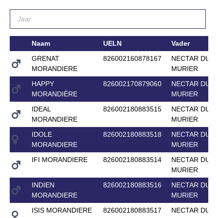
Naam
UELN
Vader
GRENAT
826002160878167
NECTAR DU
MORANDIERE
MURIER
HAPPY
826002170879060
NECTAR DU
MORANDIÈRE
MURIER
IDEAL
826002180883515
NECTAR DU
MORANDIERE
MURIER
IDOLE
826002180883518
NECTAR DU
MORANDIERE
MURIER
IFI MORANDIERE
826002180883514
NECTAR DU
MURIER
INDIEN
826002180883516
NECTAR DU
MORANDIERE
MURIER
ISIS MORANDIERE
826002180883517
NECTAR DU