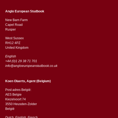
Anglo European Studbook
New Barn Farm
Capel Road
​​Rusper
West Sussex
RH12 4PZ
​​United Kingdom
English
+44 (0)1 29 38 71 701
info@angloeuropeanstudbook.co.uk
Koen Olaerts, Agent (Belgium)
Post adres België:
AES Belgie
Kiezelvoort 74
3550 Heusden-Zolder
België
Dutch, English, French