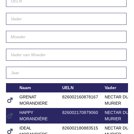
Naam
UELN
Vader
GRENAT
826002160878167
NECTAR DU
MORANDIERE
MURIER
HAPPY
826002170879060
NECTAR DU
MORANDIÈRE
MURIER
IDEAL
826002180883515
NECTAR DU