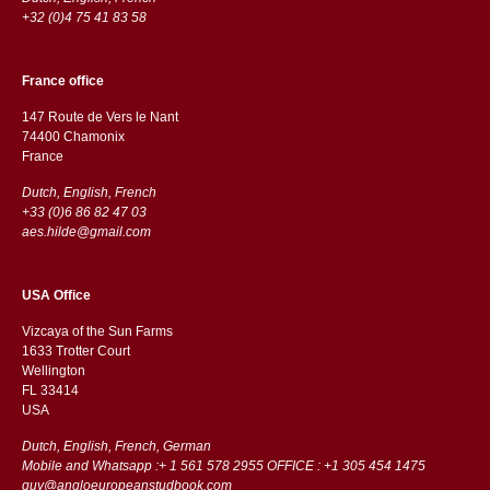
+32 (0)4 75 41 83 58
France office
147 Route de Vers le Nant
74400 Chamonix
France
Dutch, English, French
+33 (0)6 86 82 47 03
aes.hilde@gmail.com
USA Office
Vizcaya of the Sun Farms
1633 Trotter Court
Wellington
FL 33414
USA
Dutch, English, French, German
Mobile and Whatsapp :+ 1 561 578 2955 OFFICE : +1 305 454 1475
guy@angloeuropeanstudbook.com