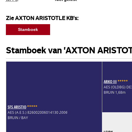
Zie AXTON ARISTOTLE KB's:
Stamboek
Stamboek van 'AXTON ARISTOT
ARKO III
*
*
*
*
*
AES (OLDBG) D
BRUIN 1,68m
SFS ARISTIO
*
*
*
*
*
AES (A.E.S.) 826002006014130
2006
BRUIN / BAY