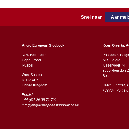
Snel naar
Aanmeld
Anglo European Studbook
Koen Olaerts, A
New Barn Farm
Post adres Belgi
Capel Road
AES Belgie
​​Rusper
Kiezelvoort 74
3550 Heusden-Z
West Sussex
België
RH12 4PZ
​​United Kingdom
Dutch, English, 
+32 (0)4 75 41 8
English
+44 (0)1 29 38 71 701
info@angloeuropeanstudbook.co.uk