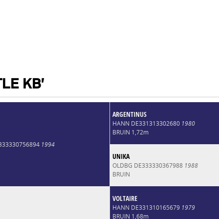
LE KB'
ARGENTINUS
HANN DE331313302680
1980
BRUIN 1,72m
E333330756894
1994
UNIKA
OLDBG DE333330367988
1988
BRUIN
VOLTAIRE
HANN DE331310165679
1979
BRUIN 1,68m