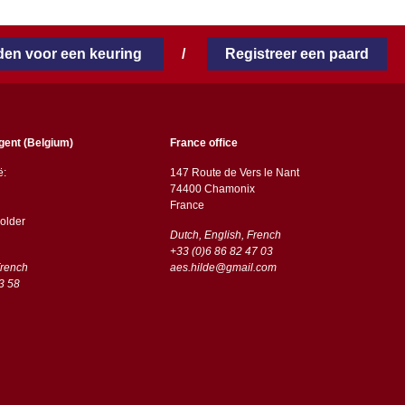
en voor een keuring
/
Registreer een paard
gent (Belgium)
France office
ë:
147 Route de Vers le Nant
74400 Chamonix
France
older
Dutch, English, French
+33 (0)6 86 82 47 03
French
aes.hilde@gmail.com
3 58