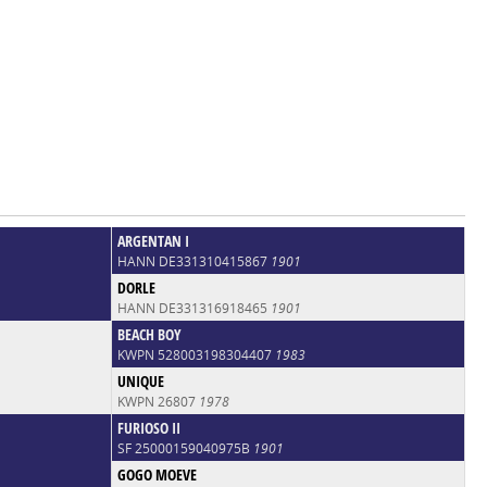
ARGENTAN I
HANN DE331310415867
1901
DORLE
HANN DE331316918465
1901
BEACH BOY
KWPN 528003198304407
1983
UNIQUE
KWPN 26807
1978
FURIOSO II
SF 25000159040975B
1901
GOGO MOEVE