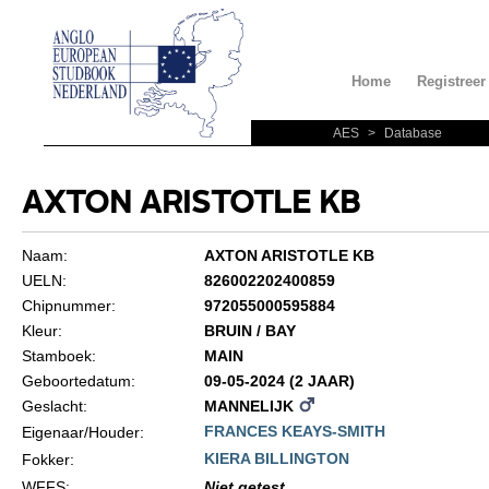
Home
Registreer
AES
>
Database
AXTON ARISTOTLE KB
Naam:
AXTON ARISTOTLE KB
UELN:
826002202400859
Chipnummer:
972055000595884
Kleur:
BRUIN / BAY
Stamboek:
MAIN
Geboortedatum:
09-05-2024 (2 JAAR)
Geslacht:
MANNELIJK
FRANCES KEAYS-SMITH
Eigenaar/Houder:
KIERA BILLINGTON
Fokker:
WFFS
:
Niet getest