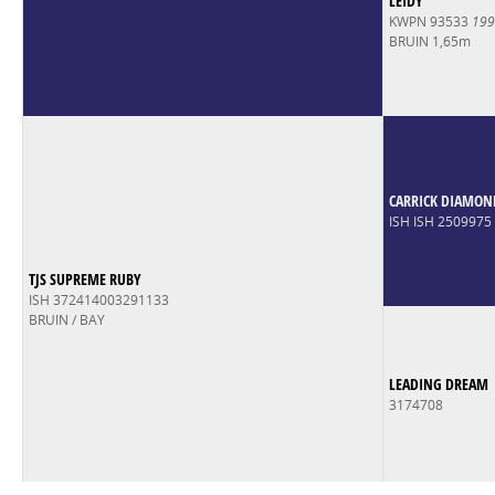
LEIDY
KWPN 93533
199
BRUIN 1,65m
CARRICK DIAMON
ISH ISH 2509975
TJS SUPREME RUBY
ISH 372414003291133
BRUIN / BAY
LEADING DREAM
3174708