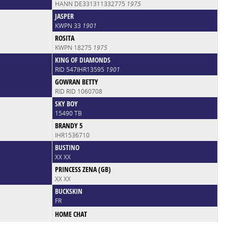
HANN DE331311332775
1975
JASPER
KWPN 33
1901
ROSITA
KWPN 18275
1975
KING OF DIAMONDS
RID 547IHR13595
1901
GOWRAN BETTY
RID RID 1060708
SKY BOY
15490 TB
BRANDY 5
IHR1536710
BUSTINO
XX XX
PRINCESS ZENA (GB)
XX XX
BUCKSKIN
FR
HOME CHAT