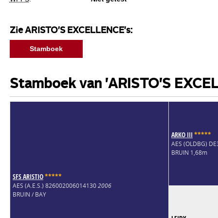
Zie ARISTO'S EXCELLENCE's:
Stamboek
Stamboek van 'ARISTO'S EXCE
ARKO III
*
*
*
*
*
AES (OLDBG) D
BRUIN 1,68m
SFS ARISTIO
*
*
*
*
*
AES (A.E.S.) 826002006014130
2006
BRUIN / BAY