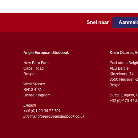
Snel naar
Aanmeld
Anglo European Studbook
Koen Olaerts, A
New Barn Farm
Post adres Belgi
Capel Road
AES Belgie
​​Rusper
Kiezelvoort 74
3550 Heusden-Z
West Sussex
België
RH12 4PZ
​​United Kingdom
Dutch, English, 
+32 (0)4 75 41 8
English
+44 (0)1 29 38 71 701
info@angloeuropeanstudbook.co.uk