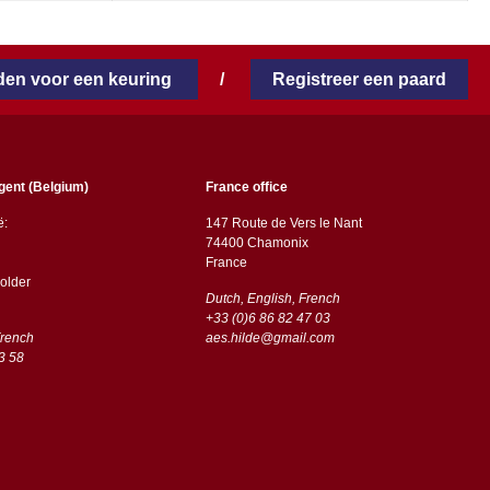
en voor een keuring
/
Registreer een paard
gent (Belgium)
France office
ë:
147 Route de Vers le Nant
74400 Chamonix
France
older
Dutch, English, French
+33 (0)6 86 82 47 03
French
aes.hilde@gmail.com
3 58