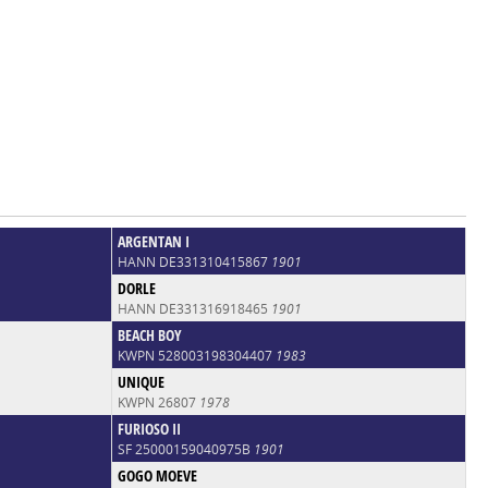
ARGENTAN I
HANN DE331310415867
1901
DORLE
HANN DE331316918465
1901
BEACH BOY
KWPN 528003198304407
1983
UNIQUE
KWPN 26807
1978
FURIOSO II
SF 25000159040975B
1901
GOGO MOEVE