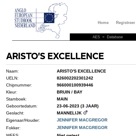
Home
Registreer
AES
>
Database
ARISTO'S EXCELLENCE
Naam:
ARISTO'S EXCELLENCE
UELN:
826002202301242
Chipnummer:
966000100939446
Kleur:
BRUIN / BAY
Stamboek:
MAIN
Geboortedatum:
23-06-2023 (3 JAAR)
Geslacht:
MANNELIJK
JENNIFER MACGREGOR
Eigenaar/Houder:
JENNIFER MACGREGOR
Fokker:
WFFS
:
Niet getest