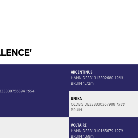
LLENCE'
ARGENTINUS
HANN DE331313302680
1980
BRUIN 1,72m
E333330756894
1994
UNIKA
OLDBG DE333330367988
1988
BRUIN
VOLTAIRE
HANN DE331310165679
1979
BRUIN 1,68m