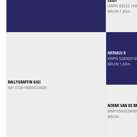
LEIDY
KWPN 93533
199
BRUIN 1,65m
MERMUS R
KWPN 52800319
BRUIN 1,69m
BALLYGRAFFIN GIGI
ISH 372414005924605
NOEMI VAN DE B
BWP 056002W0
BRUIN