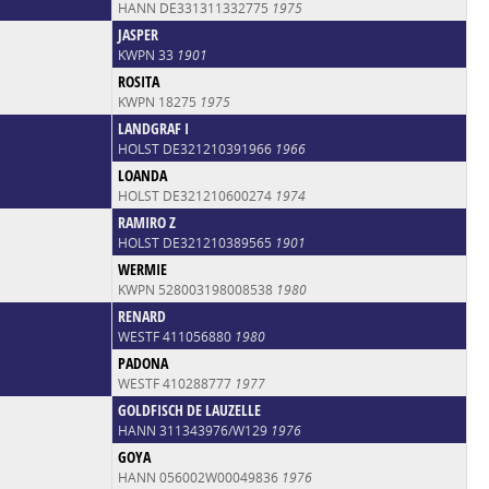
HANN DE331311332775
1975
JASPER
KWPN 33
1901
ROSITA
KWPN 18275
1975
LANDGRAF I
HOLST DE321210391966
1966
LOANDA
HOLST DE321210600274
1974
RAMIRO Z
HOLST DE321210389565
1901
WERMIE
KWPN 528003198008538
1980
RENARD
WESTF 411056880
1980
PADONA
WESTF 410288777
1977
GOLDFISCH DE LAUZELLE
HANN 311343976/W129
1976
GOYA
HANN 056002W00049836
1976