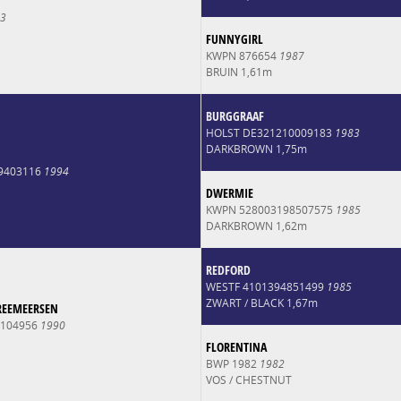
3
FUNNYGIRL
KWPN 876654
1987
BRUIN 1,61m
BURGGRAAF
HOLST DE321210009183
1983
DARKBROWN 1,75m
9403116
1994
DWERMIE
KWPN 528003198507575
1985
DARKBROWN 1,62m
REDFORD
WESTF 4101394851499
1985
ZWART / BLACK 1,67m
REEMEERSEN
0104956
1990
FLORENTINA
BWP 1982
1982
VOS / CHESTNUT