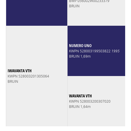
BWP 056002W00233379
BRUIN
NUMERO UNO
KWPN 528003199503822
1995
BRUIN 1,69m
IWAVANTA VTH
KWPN 528003201305064
BRUIN
WAVANTA VTH
KWPN 528003200307020
BRUIN 1,64m