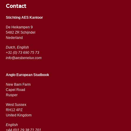
Contact
Stichting AES Kantoor
De Heikampen 9
5482 ZR Schijndel
​​Nederland
Dutch, English
+31 (0) 73 690 75 73
info@aesbenelux.com
Anglo European Studbook
New Barn Farm
Capel Road
​​Rusper
West Sussex
RH12 4PZ
​​United Kingdom
English
+44 (0)1 29 38 71 701