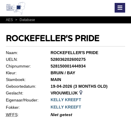
AES
>
Database
ROCKEFELLER'S PRIDE
Naam:
ROCKEFELLER'S PRIDE
UELN:
528036202600275
Chipnummer:
528150001444934
Kleur:
BRUIN / BAY
Stamboek:
MAIN
Geboortedatum:
19-04-2026 (3 MONTHS OLD)
Geslacht:
VROUWELIJK
KELLY KREEFT
Eigenaar/Houder:
KELLY KREEFT
Fokker:
WFFS
:
Niet getest