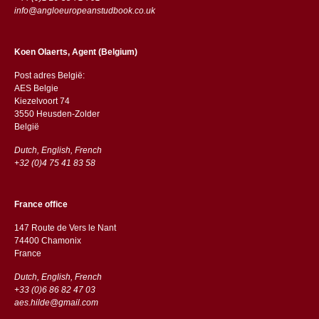
info@angloeuropeanstudbook.co.uk
Koen Olaerts, Agent (Belgium)
Post adres België:
AES Belgie
Kiezelvoort 74
3550 Heusden-Zolder
België
Dutch, English, French
+32 (0)4 75 41 83 58
France office
147 Route de Vers le Nant
74400 Chamonix
France
Dutch, English, French
+33 (0)6 86 82 47 03
aes.hilde@gmail.com