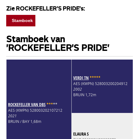
Zie ROCKEFELLER'S PRIDE's:
Stamboek
Stamboek van
'ROCKEFELLER'S PRIDE'
VERDI TN
*
*
*
*
*
AES (KWPN) 528003200204912
2002
BRUIN 1,72m
ROCKEFELLER VAN DBS
*
*
*
*
*
AES (KWPN) 528003202107212
2021
BRUIN / BAY 1,68m
ELAURA S