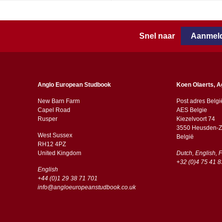
Snel naar
Aanmeld
Anglo European Studbook
Koen Olaerts, A
New Barn Farm
Post adres Belgi
Capel Road
AES Belgie
​​Rusper
Kiezelvoort 74
3550 Heusden-Z
West Sussex
België
RH12 4PZ
​​United Kingdom
Dutch, English, 
+32 (0)4 75 41 8
English
+44 (0)1 29 38 71 701
info@angloeuropeanstudbook.co.uk