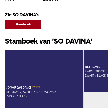
Zie SO DAVINA's:
Stamboek
Stamboek van 'SO DAVINA'
NEXT LEVEL
KWPN 52800320
ZWART / BLACK 
SO YOU CAN DANCE
*
*
*
*
*
AES (KWPN) 528003202208754
2022
ZWART / BLACK