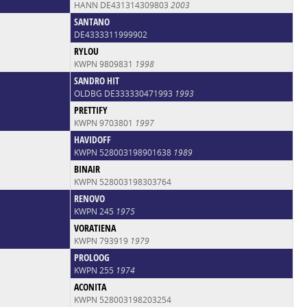
HANN DE431314309803
2003
SANTANO
DE4333311999902
RYLOU
KWPN 9809831
1998
SANDRO HIT
OLDBG DE333330471993
1993
PRETTIFY
KWPN 9703801
1997
HAVIDOFF
KWPN 528003198901638
1989
BINAIR
KWPN 528003198303764
RENOVO
KWPN 245
1975
VORATIENA
KWPN 793919
1979
PROLOOG
KWPN 255
1974
ACONITA
KWPN 528003198203254