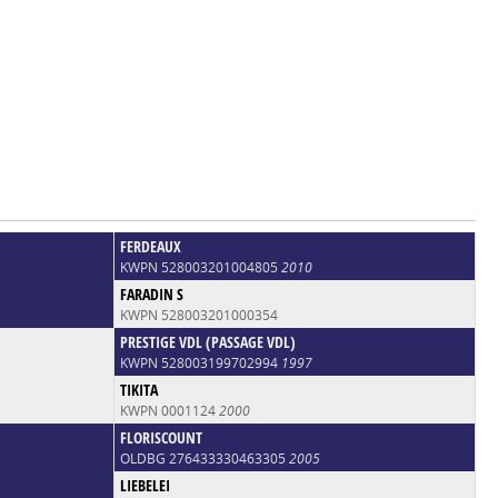
FERDEAUX
KWPN 528003201004805
2010
FARADIN S
KWPN 528003201000354
PRESTIGE VDL (PASSAGE VDL)
KWPN 528003199702994
1997
TIKITA
KWPN 0001124
2000
FLORISCOUNT
OLDBG 276433330463305
2005
LIEBELEI