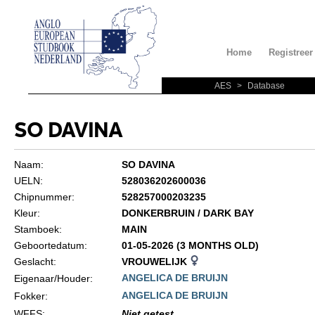
Home
Registreer
AES
>
Database
SO DAVINA
Naam:
SO DAVINA
UELN:
528036202600036
Chipnummer:
528257000203235
Kleur:
DONKERBRUIN / DARK BAY
Stamboek:
MAIN
Geboortedatum:
01-05-2026 (3 MONTHS OLD)
Geslacht:
VROUWELIJK
ANGELICA DE BRUIJN
Eigenaar/Houder:
ANGELICA DE BRUIJN
Fokker:
WFFS
:
Niet getest