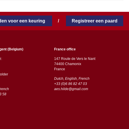
en voor een keuring
/
Registreer een paard
gent (Belgium)
France office
ë:
147 Route de Vers le Nant
74400 Chamonix
France
older
Dutch, English, French
+33 (0)6 86 82 47 03
French
aes.hilde@gmail.com
3 58