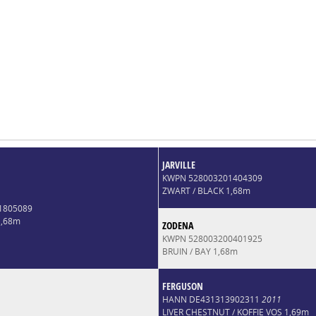
JARVILLE
KWPN 528003201404309
ZWART / BLACK 1,68m
1805089
1,68m
ZODENA
KWPN 528003200401925
BRUIN / BAY 1,68m
FERGUSON
HANN DE431313902311
2011
LIVER CHESTNUT / KOFFIE VOS 1,69m