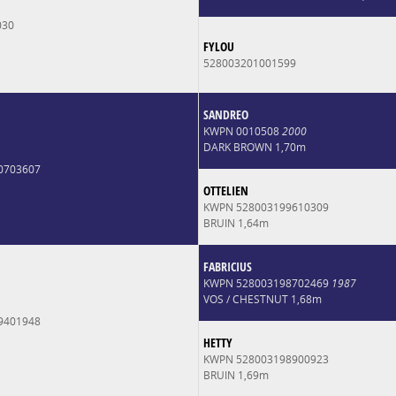
030
FYLOU
528003201001599
SANDREO
KWPN 0010508
2000
DARK BROWN 1,70m
0703607
OTTELIEN
KWPN 528003199610309
BRUIN 1,64m
FABRICIUS
KWPN 528003198702469
1987
VOS / CHESTNUT 1,68m
9401948
HETTY
KWPN 528003198900923
BRUIN 1,69m