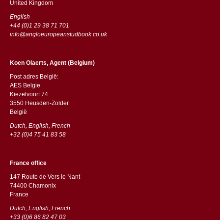
​​United Kingdom
English
+44 (0)1 29 38 71 701
info@angloeuropeanstudbook.co.uk
Koen Olaerts, Agent (Belgium)
Post adres België:
AES Belgie
Kiezelvoort 74
3550 Heusden-Zolder
België
Dutch, English, French
+32 (0)4 75 41 83 58
France office
147 Route de Vers le Nant
74400 Chamonix
France
Dutch, English, French
+33 (0)6 86 82 47 03