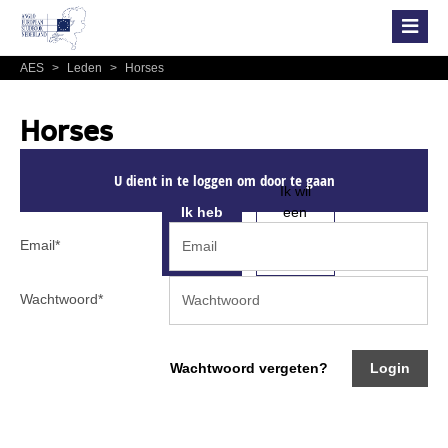
AES
>
Leden
>
Horses
Horses
U dient in te loggen om door te gaan
Ik wil
Ik heb
een
al een
account
Email
*
account
aanmaken
Wachtwoord
*
Wachtwoord vergeten?
Login