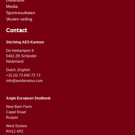
Media
Sportresultaten
Veulen veiling
Contact
Stichting AES Kantoor
De Heikampen 9
5482 ZR Schijndel
​​Nederland
Dutch, English
+31 (0) 73 690 75 73
info@aesbenelux.com
Anglo European Studbook
New Barn Farm
Capel Road
​​Rusper
West Sussex
RH12 4PZ